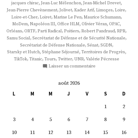
,
,
,
jacques chirac
Jean-Luc Mélenchon
Jean-Michel Drevet
,
,
,
,
,
Jean-Pierre Chevènement
Jolivet
Kader Arif
Limoges
Loire
,
,
,
,
Loire-et-Cher
Loiret
Marine Le Pen
Maurice Schumann
,
,
,
,
,
MoDem
Napoléon III
Office HLM
Olivier Véran
OPAC
,
,
,
,
,
,
Orléans
ORTF
Parti Radical
Poitiers
Robert Pandraud
RPR
,
,
Samu Social
Secrétariat de Défense et de Sécurité Nationale
,
,
,
Secrétariat de Défense Nationale
Sénat
SGDN
,
,
,
Starsky et Hutch
Stéphane Séjourné
Territoires de Progrès
,
,
,
,
,
TikTok
Titanic
Tours
Twitter
UNR
Valérie Pécresse
sur
Laisser un commentaire
M.
François
août 2026
Jolivet
L
M
M
J
V
S
D
1
2
3
4
5
6
7
8
9
10
11
12
13
14
15
16