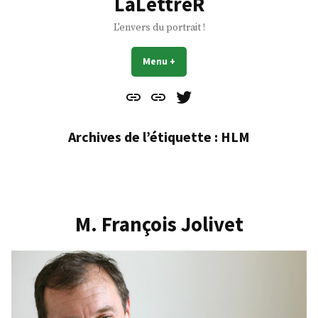
LaLettreR
L'envers du portrait !
Menu
+
déplié
réduit
Contact
À
Mes
propos
Gazouillis
Archives de l’étiquette :
HLM
M. François Jolivet