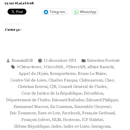
Jolivet »
Lu sur #LaLettreR
Telegram
WhatsApp
J’aime ça :
Publié
Publié
RomainBGB
13 décembre 2021
Entretien-Portrait
par
dans
Étiquettes :
,
,
,
,
#Chirac4ever
#Circo3601
#DirectAN
affaire Karachi
,
,
,
Appel du 18 juin
Bonapartisme
Bruno Le Maire
,
,
,
,
Centre-Val-de-Loire
Charles Pasqua
Châteauroux
Cher
,
,
,
Christian Estrosi
CJR
Conseil Général de l'Indre
,
,
Cour de Justice de la République
Décathlon
,
,
,
Département de l'Indre
Edouard Balladur
Edouard Philippe
,
,
,
Emmanuel Macron
En Commun
Ensemble Citoyens!
,
,
,
,
Eric Zemmour
Eure-et-Loir
Facebook
François Gerbaud
,
,
,
,
François Jolivet
HLM
Horizons
ICF Habitat
,
,
,
,
IIIème République
Indre
Indre-et-Loire
Instagram