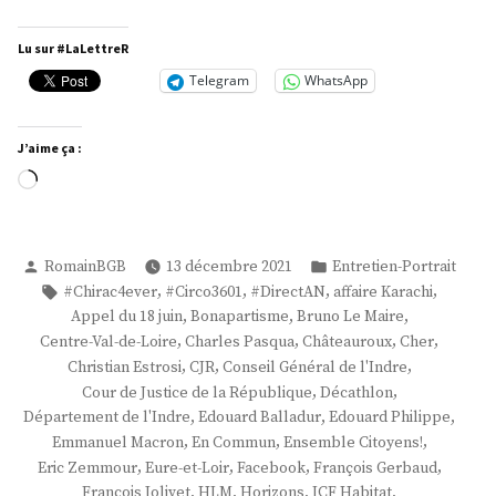
François
Jolivet »
Lu sur #LaLettreR
Telegram
WhatsApp
J’aime ça :
Chargement…
Publié
Publié
RomainBGB
13 décembre 2021
Entretien-Portrait
par
dans
Étiquettes :
,
,
,
,
#Chirac4ever
#Circo3601
#DirectAN
affaire Karachi
,
,
,
Appel du 18 juin
Bonapartisme
Bruno Le Maire
,
,
,
,
Centre-Val-de-Loire
Charles Pasqua
Châteauroux
Cher
,
,
,
Christian Estrosi
CJR
Conseil Général de l'Indre
,
,
Cour de Justice de la République
Décathlon
,
,
,
Département de l'Indre
Edouard Balladur
Edouard Philippe
,
,
,
Emmanuel Macron
En Commun
Ensemble Citoyens!
,
,
,
,
Eric Zemmour
Eure-et-Loir
Facebook
François Gerbaud
,
,
,
,
François Jolivet
HLM
Horizons
ICF Habitat