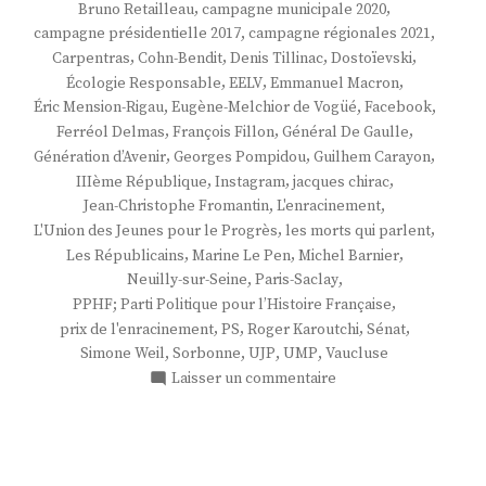
,
,
Bruno Retailleau
campagne municipale 2020
,
,
campagne présidentielle 2017
campagne régionales 2021
,
,
,
,
Carpentras
Cohn-Bendit
Denis Tillinac
Dostoïevski
,
,
,
Écologie Responsable
EELV
Emmanuel Macron
,
,
,
Éric Mension-Rigau
Eugène-Melchior de Vogüé
Facebook
,
,
,
Ferréol Delmas
François Fillon
Général De Gaulle
,
,
,
Génération d’Avenir
Georges Pompidou
Guilhem Carayon
,
,
,
IIIème République
Instagram
jacques chirac
,
,
Jean-Christophe Fromantin
L'enracinement
,
,
L'Union des Jeunes pour le Progrès
les morts qui parlent
,
,
,
Les Républicains
Marine Le Pen
Michel Barnier
,
,
Neuilly-sur-Seine
Paris-Saclay
,
PPHF; Parti Politique pour l’Histoire Française
,
,
,
,
prix de l'enracinement
PS
Roger Karoutchi
Sénat
,
,
,
,
Simone Weil
Sorbonne
UJP
UMP
Vaucluse
sur
Laisser un commentaire
M.
Ferréol
Delmas