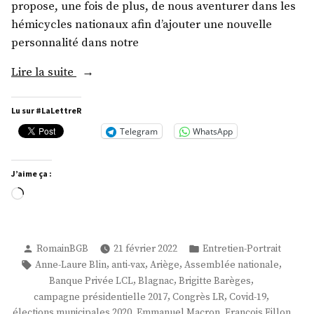
propose, une fois de plus, de nous aventurer dans les
hémicycles nationaux afin d’ajouter une nouvelle
personnalité dans notre
« M.
Lire la suite
Pierre-
Antoine
Lu sur #LaLettreR
Levi »
Telegram
WhatsApp
J’aime ça :
Chargement…
Publié
Publié
RomainBGB
21 février 2022
Entretien-Portrait
par
dans
Étiquettes :
,
,
,
,
Anne-Laure Blin
anti-vax
Ariège
Assemblée nationale
,
,
,
Banque Privée LCL
Blagnac
Brigitte Barèges
,
,
,
campagne présidentielle 2017
Congrès LR
Covid-19
,
,
élections municipales 2020
Emmanuel Macron
François Fillon