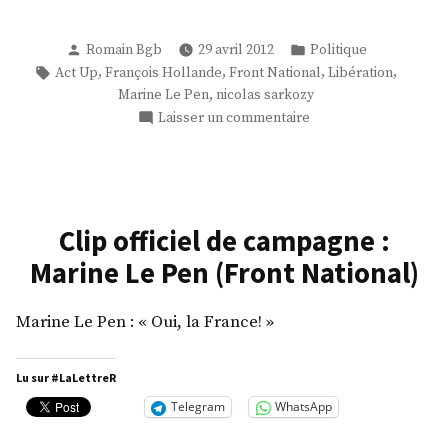
Publié
Publié
Romain Bgb
29 avril 2012
Politique
par
dans
Étiquettes :
,
,
,
,
Act Up
François Hollande
Front National
Libération
,
Marine Le Pen
nicolas sarkozy
sur
Laisser un commentaire
Nicolas,
le
FN,
et
moi
Clip officiel de campagne :
Marine Le Pen (Front National)
Marine Le Pen : « Oui, la France! »
Lu sur #LaLettreR
Telegram
WhatsApp