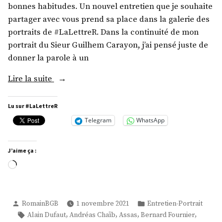
bonnes habitudes. Un nouvel entretien que je souhaite
partager avec vous prend sa place dans la galerie des
portraits de #LaLettreR. Dans la continuité de mon
portrait du Sieur Guilhem Carayon, j’ai pensé juste de
donner la parole à un
« M.
Lire la suite
Ferréol
Delmas »
Lu sur #LaLettreR
Telegram
WhatsApp
J’aime ça :
Chargement…
Publié
Publié
RomainBGB
1 novembre 2021
Entretien-Portrait
par
dans
Étiquettes :
,
,
,
,
Alain Dufaut
Andréas Chaïb
Assas
Bernard Fournier