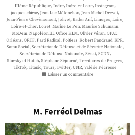
,
,
,
,
IIIème République
Indre
Indre-et-Loire
Instagram
,
,
,
jacques chirac
Jean-Luc Mélenchon
Jean-Michel Drevet
,
,
,
,
,
Jean-Pierre Chevènement
Jolivet
Kader Arif
Limoges
Loire
,
,
,
,
Loire-et-Cher
Loiret
Marine Le Pen
Maurice Schumann
,
,
,
,
,
MoDem
Napoléon III
Office HLM
Olivier Véran
OPAC
,
,
,
,
,
,
Orléans
ORTF
Parti Radical
Poitiers
Robert Pandraud
RPR
,
,
Samu Social
Secrétariat de Défense et de Sécurité Nationale
,
,
,
Secrétariat de Défense Nationale
Sénat
SGDN
,
,
,
Starsky et Hutch
Stéphane Séjourné
Territoires de Progrès
,
,
,
,
,
TikTok
Titanic
Tours
Twitter
UNR
Valérie Pécresse
sur
Laisser un commentaire
M.
François
Jolivet
M. Ferréol Delmas