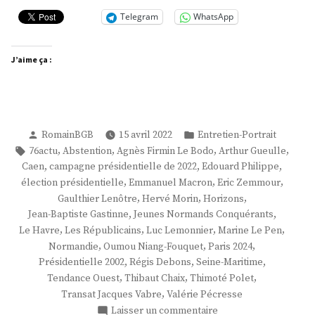
Telegram
WhatsApp
J’aime ça :
Publié
Publié
RomainBGB
15 avril 2022
Entretien-Portrait
par
dans
Étiquettes :
,
,
,
,
76actu
Abstention
Agnès Firmin Le Bodo
Arthur Gueulle
,
,
,
Caen
campagne présidentielle de 2022
Edouard Philippe
,
,
,
élection présidentielle
Emmanuel Macron
Eric Zemmour
,
,
,
Gaulthier Lenôtre
Hervé Morin
Horizons
,
,
Jean-Baptiste Gastinne
Jeunes Normands Conquérants
,
,
,
,
Le Havre
Les Républicains
Luc Lemonnier
Marine Le Pen
,
,
,
Normandie
Oumou Niang-Fouquet
Paris 2024
,
,
,
Présidentielle 2002
Régis Debons
Seine-Maritime
,
,
,
Tendance Ouest
Thibaut Chaix
Thimoté Polet
,
Transat Jacques Vabre
Valérie Pécresse
sur
Laisser un commentaire