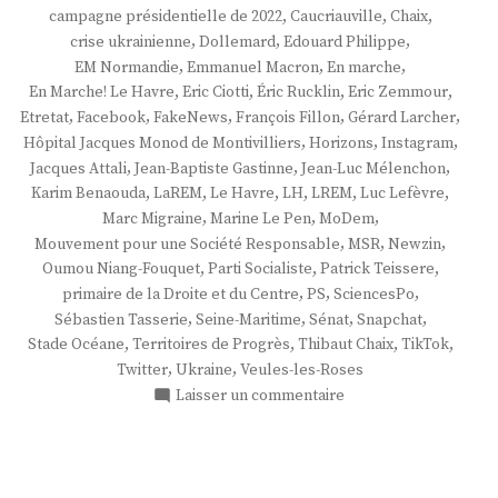
,
,
,
campagne présidentielle de 2022
Caucriauville
Chaix
,
,
,
crise ukrainienne
Dollemard
Edouard Philippe
,
,
,
EM Normandie
Emmanuel Macron
En marche
,
,
,
,
En Marche! Le Havre
Eric Ciotti
Éric Rucklin
Eric Zemmour
,
,
,
,
,
Etretat
Facebook
FakeNews
François Fillon
Gérard Larcher
,
,
,
Hôpital Jacques Monod de Montivilliers
Horizons
Instagram
,
,
,
Jacques Attali
Jean-Baptiste Gastinne
Jean-Luc Mélenchon
,
,
,
,
,
,
Karim Benaouda
LaREM
Le Havre
LH
LREM
Luc Lefèvre
,
,
,
Marc Migraine
Marine Le Pen
MoDem
,
,
,
Mouvement pour une Société Responsable
MSR
Newzin
,
,
,
Oumou Niang-Fouquet
Parti Socialiste
Patrick Teissere
,
,
,
primaire de la Droite et du Centre
PS
SciencesPo
,
,
,
,
Sébastien Tasserie
Seine-Maritime
Sénat
Snapchat
,
,
,
,
Stade Océane
Territoires de Progrès
Thibaut Chaix
TikTok
,
,
Twitter
Ukraine
Veules-les-Roses
sur
Laisser un commentaire
M.
Thibaut
Chaix