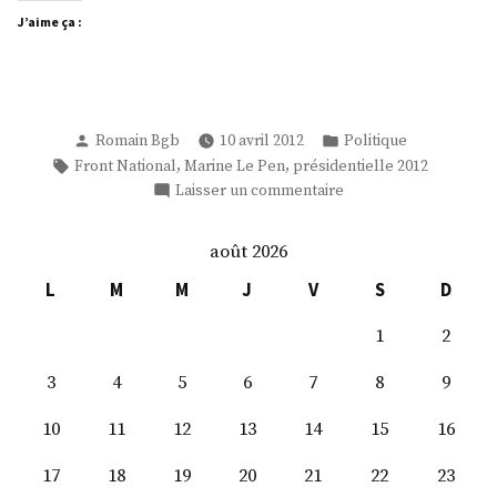
J’aime ça :
Publié
Publié
Romain Bgb
10 avril 2012
Politique
par
dans
Étiquettes :
,
,
Front National
Marine Le Pen
présidentielle 2012
sur
Laisser un commentaire
Clip
officiel
août 2026
de
campagne
L
M
M
J
V
S
D
:
1
2
Marine
Le
3
4
5
6
7
8
9
Pen
(Front
10
11
12
13
14
15
16
National)
17
18
19
20
21
22
23