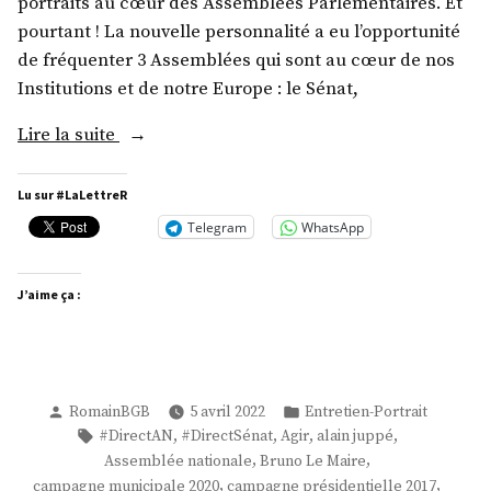
portraits au cœur des Assemblées Parlementaires. Et
pourtant ! La nouvelle personnalité a eu l’opportunité
de fréquenter 3 Assemblées qui sont au cœur de nos
Institutions et de notre Europe : le Sénat,
« M.
Lire la suite
Xavier
Fournier »
Lu sur #LaLettreR
Telegram
WhatsApp
J’aime ça :
Publié
Publié
RomainBGB
5 avril 2022
Entretien-Portrait
par
dans
Étiquettes :
,
,
,
,
#DirectAN
#DirectSénat
Agir
alain juppé
,
,
Assemblée nationale
Bruno Le Maire
,
,
campagne municipale 2020
campagne présidentielle 2017