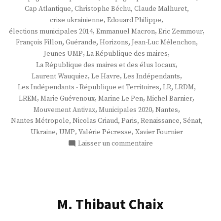
,
,
,
Cap Atlantique
Christophe Béchu
Claude Malhuret
,
,
crise ukrainienne
Edouard Philippe
,
,
,
élections municipales 2014
Emmanuel Macron
Eric Zemmour
,
,
,
,
François Fillon
Guérande
Horizons
Jean-Luc Mélenchon
,
,
Jeunes UMP
La République des maires
,
La République des maires et des élus locaux
,
,
,
Laurent Wauquiez
Le Havre
Les Indépendants
,
,
,
Les Indépendants - République et Territoires
LR
LRDM
,
,
,
,
LREM
Marie Guévenoux
Marine Le Pen
Michel Barnier
,
,
,
Mouvement Antivax
Municipales 2020
Nantes
,
,
,
,
,
Nantes Métropole
Nicolas Criaud
Paris
Renaissance
Sénat
,
,
,
Ukraine
UMP
Valérie Pécresse
Xavier Fournier
sur
Laisser un commentaire
M.
Xavier
Fournier
M. Thibaut Chaix