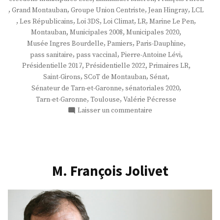
,
,
,
,
Grand Montauban
Groupe Union Centriste
Jean Hingray
LCL
,
,
,
,
,
,
Les Républicains
Loi 3DS
Loi Climat
LR
Marine Le Pen
,
,
,
Montauban
Municipales 2008
Municipales 2020
,
,
,
Musée Ingres Bourdelle
Pamiers
Paris-Dauphine
,
,
,
pass sanitaire
pass vaccinal
Pierre-Antoine Lévi
,
,
,
Présidentielle 2017
Présidentielle 2022
Primaires LR
,
,
,
Saint-Girons
SCoT de Montauban
Sénat
,
,
Sénateur de Tarn-et-Garonne
sénatoriales 2020
,
,
Tarn-et-Garonne
Toulouse
Valérie Pécresse
sur
Laisser un commentaire
M.
Pierre-
Antoine
Levi
M. François Jolivet