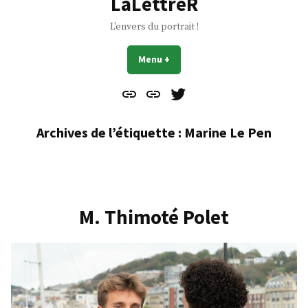
LaLettreR
L'envers du portrait !
Menu
+
déplié
réduit
Contact
À
Mes
propos
Gazouillis
Archives de l’étiquette :
Marine Le Pen
M. Thimoté Polet