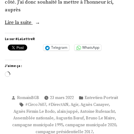
côté. J’ai donc souhaité la mettre à l’honneur ici,
auprès
« M.
Lire la suite
Thibaut
Chaix »
Lu sur #LaLettreR
Telegram
WhatsApp
J’aime ça :
Chargement…
Publié
Publié
RomainBGB
23 mars 2022
Entretien-Portrait
par
dans
Étiquettes :
,
,
,
,
#Circo7607
#DirectAN
Agir
Agnès Canayer
,
,
,
Agnès Firmin Le Bodo
alain juppé
Antoine Rufenacht
,
,
,
Assemblée nationale
Augustin Bœuf
Bruno Le Maire
,
,
campagne municipale 1995
campagne municipale 2020
,
campagne présidentielle 2017