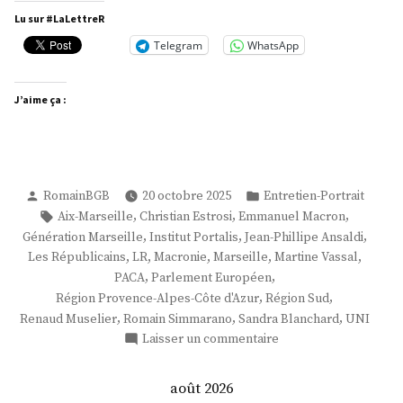
Simmarano »
Lu sur #LaLettreR
Telegram
WhatsApp
J’aime ça :
Publié
Publié
RomainBGB
20 octobre 2025
Entretien-Portrait
par
dans
Étiquettes :
,
,
,
Aix-Marseille
Christian Estrosi
Emmanuel Macron
,
,
,
Génération Marseille
Institut Portalis
Jean-Phillipe Ansaldi
,
,
,
,
,
Les Républicains
LR
Macronie
Marseille
Martine Vassal
,
,
PACA
Parlement Européen
,
,
Région Provence-Alpes-Côte d'Azur
Région Sud
,
,
,
Renaud Muselier
Romain Simmarano
Sandra Blanchard
UNI
sur
Laisser un commentaire
M.
Romain
août 2026
Simmarano