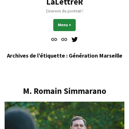
LaLettreR
L'envers du portrait !
Menu
+
déplié
réduit
Contact
À
Mes
propos
Gazouillis
Archives de l’étiquette :
Génération Marseille
M. Romain Simmarano