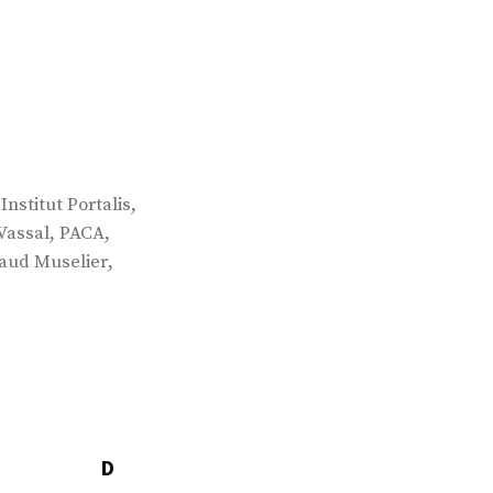
,
,
Institut Portalis
,
,
Vassal
PACA
,
aud Muselier
D