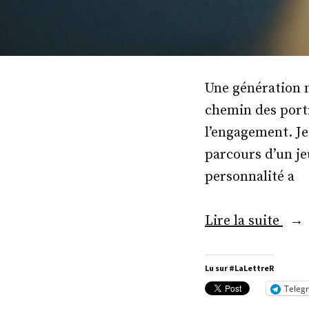
Une génération m
chemin des portr
l’engagement. Je
parcours d’un je
personnalité a
« M
Lire la suite
Rom
Sim
Lu sur #LaLettreR
Teleg