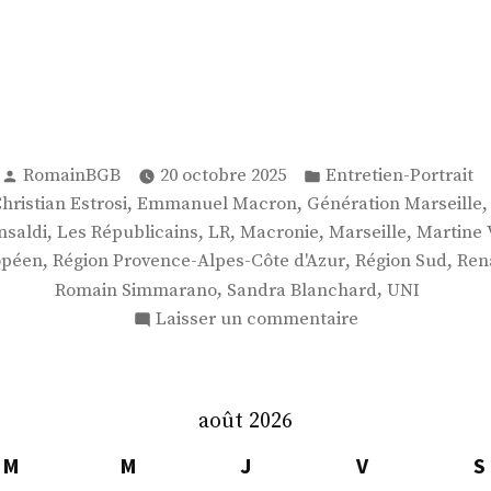
Publié
Publié
RomainBGB
20 octobre 2025
Entretien-Portrait
par
dans
,
,
hristian Estrosi
Emmanuel Macron
Génération Marseille
,
,
,
,
,
nsaldi
Les Républicains
LR
Macronie
Marseille
Martine 
,
,
,
opéen
Région Provence-Alpes-Côte d'Azur
Région Sud
Ren
,
,
Romain Simmarano
Sandra Blanchard
UNI
sur
Laisser un commentaire
M.
Romain
Simmarano
août 2026
M
M
J
V
S