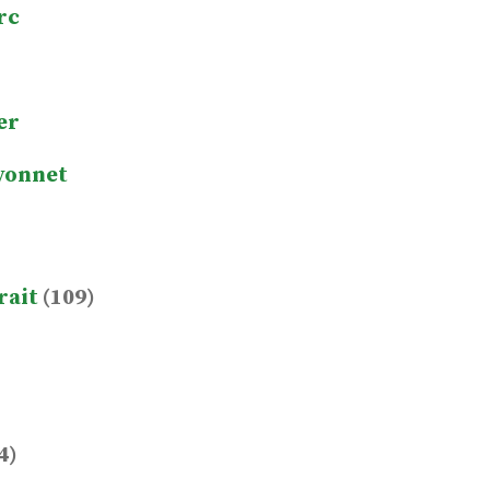
rc
er
yonnet
rait
(109)
4)