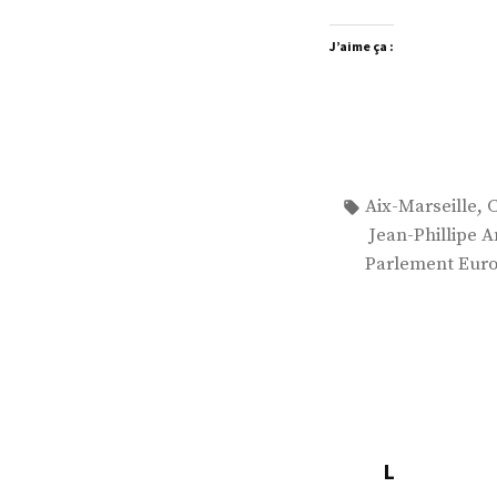
J’aime ça :
Étiquettes :
,
Aix-Marseille
C
Jean-Phillipe A
Parlement Eur
L