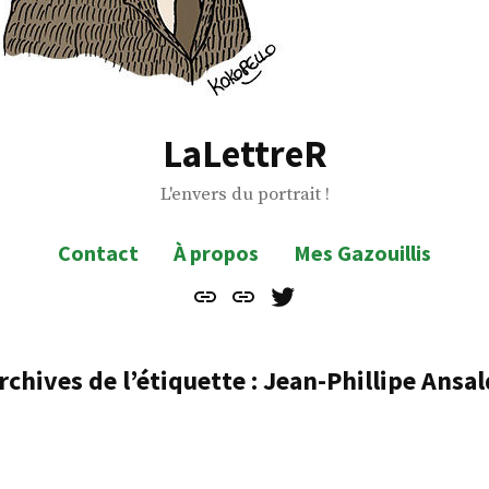
LaLettreR
L'envers du portrait !
Contact
À propos
Mes Gazouillis
Contact
À
Mes
propos
Gazouillis
rchives de l’étiquette :
Jean-Phillipe Ansal