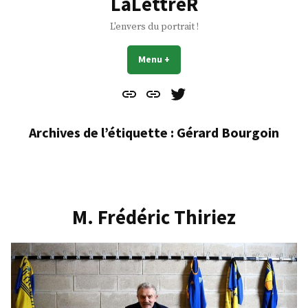
LaLettreR
L'envers du portrait !
Menu
+
déplié
réduit
Contact
À
Mes
propos
Gazouillis
Archives de l’étiquette :
Gérard Bourgoin
M. Frédéric Thiriez