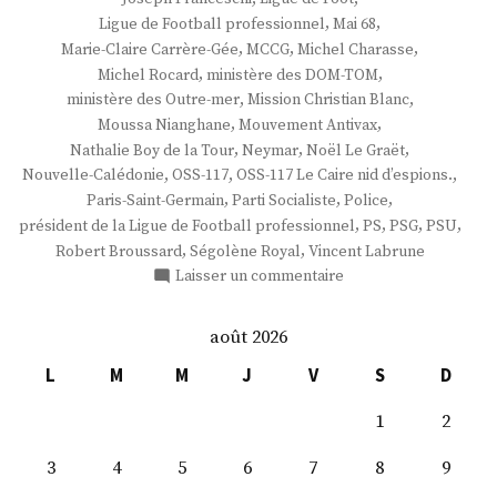
,
,
Ligue de Football professionnel
Mai 68
,
,
,
Marie-Claire Carrère-Gée
MCCG
Michel Charasse
,
,
Michel Rocard
ministère des DOM-TOM
,
,
ministère des Outre-mer
Mission Christian Blanc
,
,
Moussa Nianghane
Mouvement Antivax
,
,
,
Nathalie Boy de la Tour
Neymar
Noël Le Graët
,
,
,
Nouvelle-Calédonie
OSS-117
OSS-117 Le Caire nid d’espions.
,
,
,
Paris-Saint-Germain
Parti Socialiste
Police
,
,
,
,
président de la Ligue de Football professionnel
PS
PSG
PSU
,
,
Robert Broussard
Ségolène Royal
Vincent Labrune
sur
Laisser un commentaire
M.
Frédéric
août 2026
Thiriez
L
M
M
J
V
S
D
1
2
3
4
5
6
7
8
9