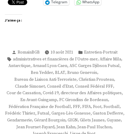
Telegram
WhatsApp
J’aime ça :
Publié
Publié
RomainBGB
10 août 2021
Entretien-Portrait
par
dans
Étiquettes :
,
,
administratives et financières de l'Outre-mer
Affaire Mila
,
,
,
Antarctique
Arnaud Lyon-Caen
ASC Garges Djibson Futsal
,
,
,
Ben Yedder
BLAT
Bruno Genevois
,
,
Bureau de Liaison Anti-Terroriste
Christian Prouteau
,
,
,
Claude Simonet
Conseil d'Etat
Conseil Fédéral FFF
,
,
,
Cour de Cassation
Covid-19
directeur des Affaires politiques
,
,
En-Avant-Guingamp
FC Girondins de Bordeaux
,
,
,
,
,
Fédération Française de Football
FFF
FIFA
Foot
Football
,
,
,
,
Frédéric Thiriez
Futsal
Garges-Lès-Gonesse
Gaston Defferre
,
,
,
,
,
Gendarmerie
Gérard Bourgoin
GIGN
Gilets Jaunes
Guyane
,
,
,
Jean Fournet-Fayard
Jean Kahn
Jean-Paul Huchon
,
,
Joseph Franceschi
Ligue de Foot