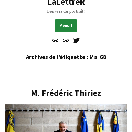
LaLettreR
L'envers du portrait !
Menu
+
déplié
réduit
Contact
À
Mes
propos
Gazouillis
Archives de l’étiquette :
Mai 68
M. Frédéric Thiriez