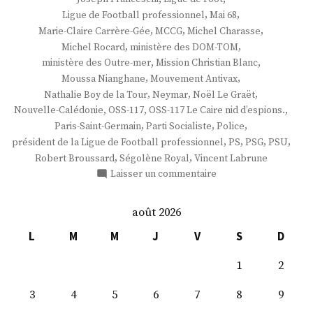
,
,
Ligue de Football professionnel
Mai 68
,
,
,
Marie-Claire Carrère-Gée
MCCG
Michel Charasse
,
,
Michel Rocard
ministère des DOM-TOM
,
,
ministère des Outre-mer
Mission Christian Blanc
,
,
Moussa Nianghane
Mouvement Antivax
,
,
,
Nathalie Boy de la Tour
Neymar
Noël Le Graët
,
,
,
Nouvelle-Calédonie
OSS-117
OSS-117 Le Caire nid d’espions.
,
,
,
Paris-Saint-Germain
Parti Socialiste
Police
,
,
,
,
président de la Ligue de Football professionnel
PS
PSG
PSU
,
,
Robert Broussard
Ségolène Royal
Vincent Labrune
sur
Laisser un commentaire
M.
Frédéric
août 2026
Thiriez
L
M
M
J
V
S
D
1
2
3
4
5
6
7
8
9