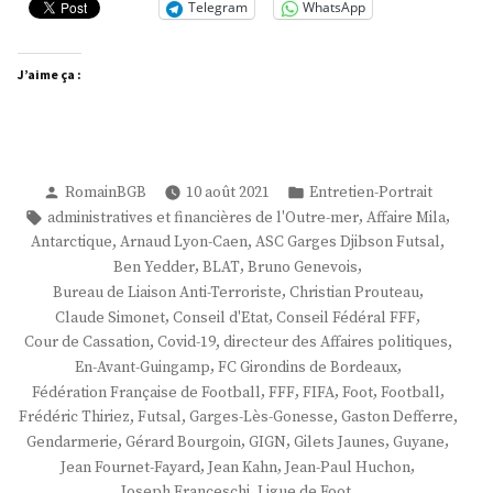
Telegram
WhatsApp
J’aime ça :
Publié
Publié
RomainBGB
10 août 2021
Entretien-Portrait
par
dans
Étiquettes :
,
,
administratives et financières de l'Outre-mer
Affaire Mila
,
,
,
Antarctique
Arnaud Lyon-Caen
ASC Garges Djibson Futsal
,
,
,
Ben Yedder
BLAT
Bruno Genevois
,
,
Bureau de Liaison Anti-Terroriste
Christian Prouteau
,
,
,
Claude Simonet
Conseil d'Etat
Conseil Fédéral FFF
,
,
,
Cour de Cassation
Covid-19
directeur des Affaires politiques
,
,
En-Avant-Guingamp
FC Girondins de Bordeaux
,
,
,
,
,
Fédération Française de Football
FFF
FIFA
Foot
Football
,
,
,
,
Frédéric Thiriez
Futsal
Garges-Lès-Gonesse
Gaston Defferre
,
,
,
,
,
Gendarmerie
Gérard Bourgoin
GIGN
Gilets Jaunes
Guyane
,
,
,
Jean Fournet-Fayard
Jean Kahn
Jean-Paul Huchon
,
,
Joseph Franceschi
Ligue de Foot