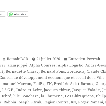
ram
WhatsApp
Publié
Publié
RomainBGB
24 juillet 2026
Entretien-Portrait
par
dans
:
,
,
,
,
ver
alain juppé
Alpha Courses
Alpha Logistic
André-Geor
,
,
,
,
ié
Bernadette Chirac
Bernard Pons
Bordeaux
Claude Ch
Conseil de développement économique et social de la Ville
,
,
,
,
mmanuel Macron
FedEx
FN
Frédéric Salat-Baroux
Geor
,
,
,
,
,
I.S.C.B.
Indre-et-Loire
jacques chirac
Jacques Valade
Je
,
,
,
,
 Debré
l’Île-Bouchard
la Rhumerie
Les Chiraquiens
Phili
,
,
,
,
,
x
Rabbin Joseph Sitruk
Région Centre
RN
Roger Romani