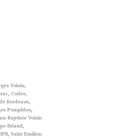
,
ges Voisin
,
,
irac
Codes
,
 de Bordeaux
,
ges Pompidou
an-Baptiste Voisin
,
ppe Briand
,
RPR
Saint Emilion