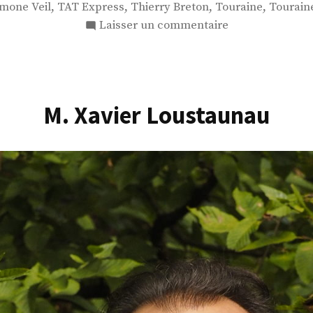
,
,
,
,
imone Veil
TAT Express
Thierry Breton
Touraine
Tourain
sur
Laisser un commentaire
M.
Jean-
Baptiste
Voisin
M. Xavier Loustaunau