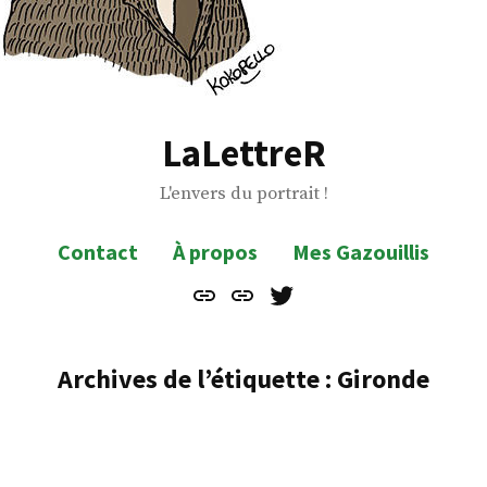
LaLettreR
L'envers du portrait !
Contact
À propos
Mes Gazouillis
Contact
À
Mes
propos
Gazouillis
Archives de l’étiquette :
Gironde