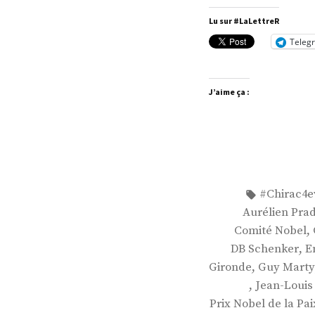
Lu sur #LaLettreR
Teleg
J’aime ça :
Étiquettes 
#Chirac4e
Aurélien Prad
,
Comité Nobel
,
DB Schenker
E
,
Gironde
Guy Marty
,
Jean-Louis
Prix Nobel de la Pai