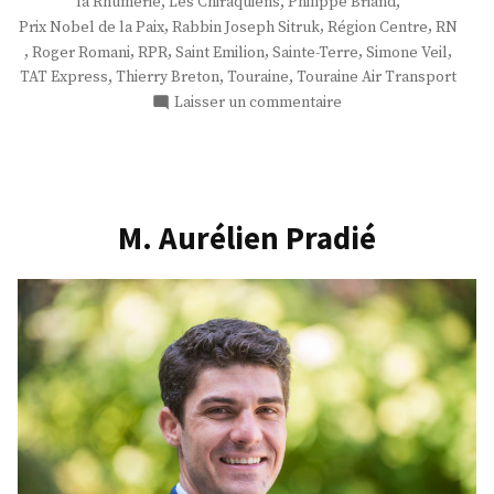
,
,
,
la Rhumerie
Les Chiraquiens
Philippe Briand
,
,
,
Prix Nobel de la Paix
Rabbin Joseph Sitruk
Région Centre
RN
,
,
,
,
,
,
Roger Romani
RPR
Saint Emilion
Sainte-Terre
Simone Veil
,
,
,
TAT Express
Thierry Breton
Touraine
Touraine Air Transport
sur
Laisser un commentaire
M.
Jean-
Baptiste
Voisin
M. Aurélien Pradié