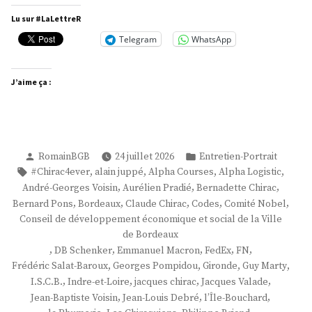
Lu sur #LaLettreR
Telegram
WhatsApp
J’aime ça :
Publié
Publié
RomainBGB
24 juillet 2026
Entretien-Portrait
par
dans
Étiquettes :
,
,
,
,
#Chirac4ever
alain juppé
Alpha Courses
Alpha Logistic
,
,
,
André-Georges Voisin
Aurélien Pradié
Bernadette Chirac
,
,
,
,
,
Bernard Pons
Bordeaux
Claude Chirac
Codes
Comité Nobel
Conseil de développement économique et social de la Ville
de Bordeaux
,
,
,
,
,
DB Schenker
Emmanuel Macron
FedEx
FN
,
,
,
,
Frédéric Salat-Baroux
Georges Pompidou
Gironde
Guy Marty
,
,
,
,
I.S.C.B.
Indre-et-Loire
jacques chirac
Jacques Valade
,
,
,
Jean-Baptiste Voisin
Jean-Louis Debré
l’Île-Bouchard