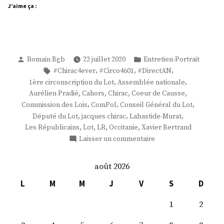
J’aime ça :
Publié
Publié
Romain Bgb
22 juillet 2020
Entretien-Portrait
par
dans
Étiquettes :
,
,
,
#Chirac4ever
#Circo4601
#DirectAN
,
,
1ère circonscription du Lot
Assemblée nationale
,
,
,
,
Aurélien Pradié
Cahors
Chirac
Coeur de Causse
,
,
,
Commission des Lois
ComPol
Conseil Général du Lot
,
,
,
Député du Lot
jacques chirac
Labastide-Murat
,
,
,
,
Les Républicains
Lot
LR
Occitanie
Xavier Bertrand
sur
Laisser un commentaire
M.
Aurélien
août 2026
Pradié
L
M
M
J
V
S
D
1
2