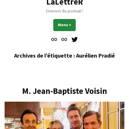
LaLettreR
L'envers du portrait !
Menu
+
déplié
réduit
Contact
À
Mes
propos
Gazouillis
Archives de l’étiquette :
Aurélien Pradié
M. Jean-Baptiste Voisin