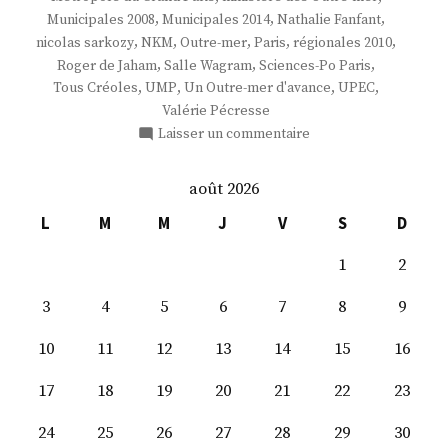
,
,
,
Municipales 2008
Municipales 2014
Nathalie Fanfant
,
,
,
,
,
nicolas sarkozy
NKM
Outre-mer
Paris
régionales 2010
,
,
,
Roger de Jaham
Salle Wagram
Sciences-Po Paris
,
,
,
,
Tous Créoles
UMP
Un Outre-mer d'avance
UPEC
Valérie Pécresse
sur
Laisser un commentaire
Mme
Nathalie
août 2026
Fanfant
L
M
M
J
V
S
D
1
2
3
4
5
6
7
8
9
10
11
12
13
14
15
16
17
18
19
20
21
22
23
24
25
26
27
28
29
30