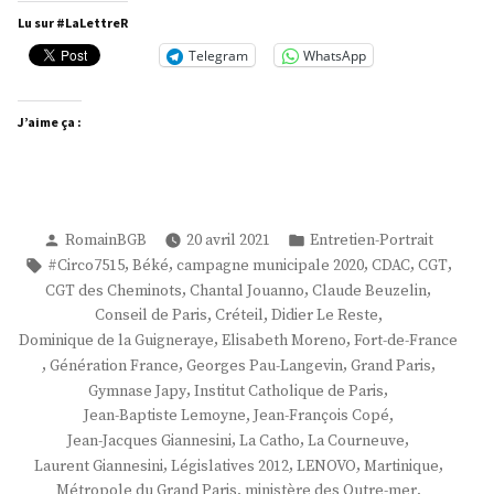
Fanfant »
Lu sur #LaLettreR
Telegram
WhatsApp
J’aime ça :
Publié
Publié
RomainBGB
20 avril 2021
Entretien-Portrait
par
dans
Étiquettes :
,
,
,
,
,
#Circo7515
Béké
campagne municipale 2020
CDAC
CGT
,
,
,
CGT des Cheminots
Chantal Jouanno
Claude Beuzelin
,
,
,
Conseil de Paris
Créteil
Didier Le Reste
,
,
Dominique de la Guigneraye
Elisabeth Moreno
Fort-de-France
,
,
,
,
Génération France
Georges Pau-Langevin
Grand Paris
,
,
Gymnase Japy
Institut Catholique de Paris
,
,
Jean-Baptiste Lemoyne
Jean-François Copé
,
,
,
Jean-Jacques Giannesini
La Catho
La Courneuve
,
,
,
,
Laurent Giannesini
Législatives 2012
LENOVO
Martinique
,
,
Métropole du Grand Paris
ministère des Outre-mer