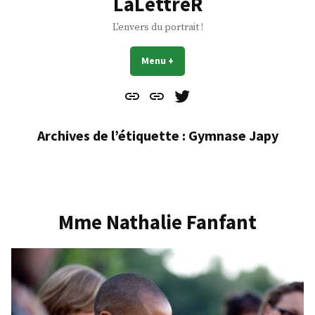
LaLettreR
L'envers du portrait !
Menu
+
déplié
réduit
Contact
À
Mes
propos
Gazouillis
Archives de l’étiquette :
Gymnase Japy
Mme Nathalie Fanfant