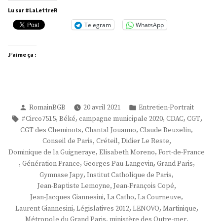
Fanfant »
Lu sur #LaLettreR
Telegram
WhatsApp
J’aime ça :
Publié
Publié
RomainBGB
20 avril 2021
Entretien-Portrait
par
dans
Étiquettes :
,
,
,
,
,
#Circo7515
Béké
campagne municipale 2020
CDAC
CGT
,
,
,
CGT des Cheminots
Chantal Jouanno
Claude Beuzelin
,
,
,
Conseil de Paris
Créteil
Didier Le Reste
,
,
Dominique de la Guigneraye
Elisabeth Moreno
Fort-de-France
,
,
,
,
Génération France
Georges Pau-Langevin
Grand Paris
,
,
Gymnase Japy
Institut Catholique de Paris
,
,
Jean-Baptiste Lemoyne
Jean-François Copé
,
,
,
Jean-Jacques Giannesini
La Catho
La Courneuve
,
,
,
,
Laurent Giannesini
Législatives 2012
LENOVO
Martinique
,
,
Métropole du Grand Paris
ministère des Outre-mer