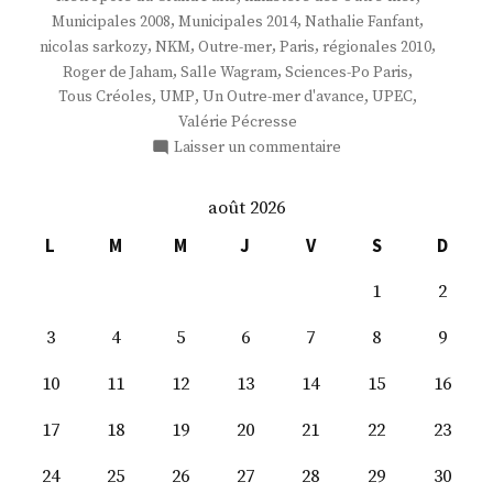
,
,
,
Municipales 2008
Municipales 2014
Nathalie Fanfant
,
,
,
,
,
nicolas sarkozy
NKM
Outre-mer
Paris
régionales 2010
,
,
,
Roger de Jaham
Salle Wagram
Sciences-Po Paris
,
,
,
,
Tous Créoles
UMP
Un Outre-mer d'avance
UPEC
Valérie Pécresse
sur
Laisser un commentaire
Mme
Nathalie
août 2026
Fanfant
L
M
M
J
V
S
D
1
2
3
4
5
6
7
8
9
10
11
12
13
14
15
16
17
18
19
20
21
22
23
24
25
26
27
28
29
30