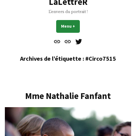
LaLettreR
L'envers du portrait !
Menu
+
déplié
réduit
Contact
À
Mes
propos
Gazouillis
Archives de l’étiquette :
#Circo7515
Mme Nathalie Fanfant