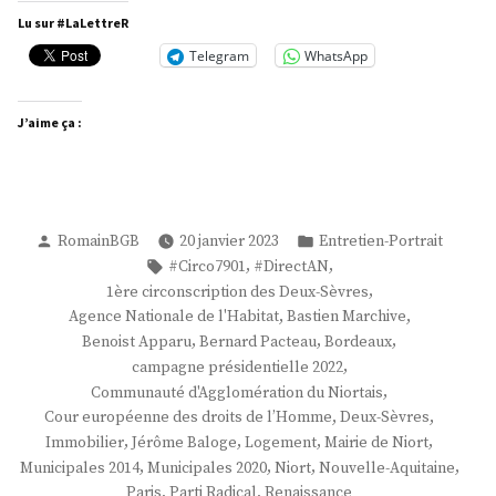
Marchive »
Lu sur #LaLettreR
Telegram
WhatsApp
J’aime ça :
Publié
Publié
RomainBGB
20 janvier 2023
Entretien-Portrait
par
dans
Étiquettes :
,
,
#Circo7901
#DirectAN
,
1ère circonscription des Deux-Sèvres
,
,
Agence Nationale de l'Habitat
Bastien Marchive
,
,
,
Benoist Apparu
Bernard Pacteau
Bordeaux
,
campagne présidentielle 2022
,
Communauté d'Agglomération du Niortais
,
,
Cour européenne des droits de l’Homme
Deux-Sèvres
,
,
,
,
Immobilier
Jérôme Baloge
Logement
Mairie de Niort
,
,
,
,
Municipales 2014
Municipales 2020
Niort
Nouvelle-Aquitaine
,
,
Paris
Parti Radical
Renaissance