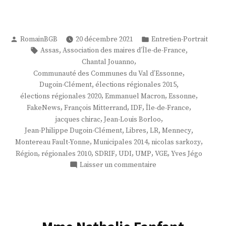
Publié
Publié
RomainBGB
20 décembre 2021
Entretien-Portrait
par
dans
Étiquettes :
,
,
Assas
Association des maires d’Île-de-France
,
Chantal Jouanno
,
Communauté des Communes du Val d’Essonne
,
,
Dugoin-Clément
élections régionales 2015
,
,
,
élections régionales 2020
Emmanuel Macron
Essonne
,
,
,
,
FakeNews
François Mitterrand
IDF
Île-de-France
,
,
jacques chirac
Jean-Louis Borloo
,
,
,
,
Jean-Philippe Dugoin-Clément
Libres
LR
Mennecy
,
,
,
Montereau Fault-Yonne
Municipales 2014
nicolas sarkozy
,
,
,
,
,
,
Région
régionales 2010
SDRIF
UDI
UMP
VGE
Yves Jégo
sur
Laisser un commentaire
M.
Jean-
Philippe
Dugoin-
Clément