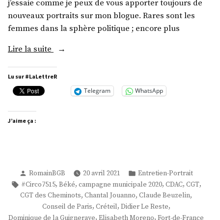
j’essaie comme je peux de vous apporter toujours de
nouveaux portraits sur mon blogue. Rares sont les
femmes dans la sphère politique ; encore plus
« Mme
Lire la suite
Nathalie
Fanfant »
Lu sur #LaLettreR
Telegram
WhatsApp
J’aime ça :
Publié
Publié
RomainBGB
20 avril 2021
Entretien-Portrait
par
dans
Étiquettes :
,
,
,
,
,
#Circo7515
Béké
campagne municipale 2020
CDAC
CGT
,
,
,
CGT des Cheminots
Chantal Jouanno
Claude Beuzelin
,
,
,
Conseil de Paris
Créteil
Didier Le Reste
,
,
Dominique de la Guigneraye
Elisabeth Moreno
Fort-de-France