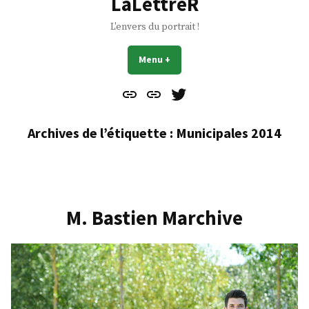
LaLettreR
L'envers du portrait !
Menu
+
déplié
réduit
Contact
À
Mes
propos
Gazouillis
Archives de l’étiquette :
Municipales 2014
M. Bastien Marchive