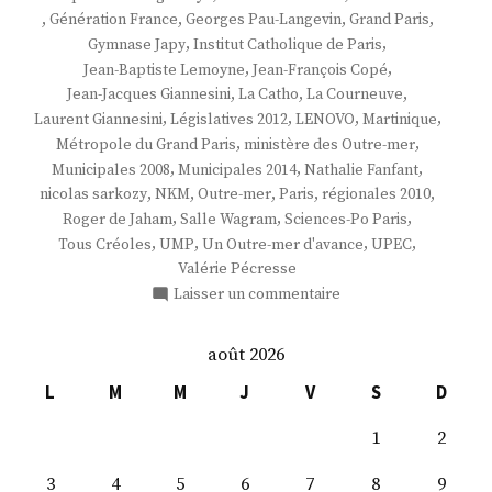
,
,
,
,
Génération France
Georges Pau-Langevin
Grand Paris
,
,
Gymnase Japy
Institut Catholique de Paris
,
,
Jean-Baptiste Lemoyne
Jean-François Copé
,
,
,
Jean-Jacques Giannesini
La Catho
La Courneuve
,
,
,
,
Laurent Giannesini
Législatives 2012
LENOVO
Martinique
,
,
Métropole du Grand Paris
ministère des Outre-mer
,
,
,
Municipales 2008
Municipales 2014
Nathalie Fanfant
,
,
,
,
,
nicolas sarkozy
NKM
Outre-mer
Paris
régionales 2010
,
,
,
Roger de Jaham
Salle Wagram
Sciences-Po Paris
,
,
,
,
Tous Créoles
UMP
Un Outre-mer d'avance
UPEC
Valérie Pécresse
sur
Laisser un commentaire
Mme
Nathalie
août 2026
Fanfant
L
M
M
J
V
S
D
1
2
3
4
5
6
7
8
9