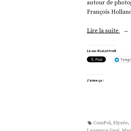
autour de photog
François Holland
« L’
Lire la suite
poli
Lu sur #LaLettreR
Teleg
J’aime ça :
Étiquettes :
,
,
ComPol
Elysée
,
Laurence Geai
Mar