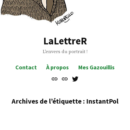
LaLettreR
L'envers du portrait !
Contact
À propos
Mes Gazouillis
Contact
À
Mes
propos
Gazouillis
Archives de l’étiquette :
InstantPol