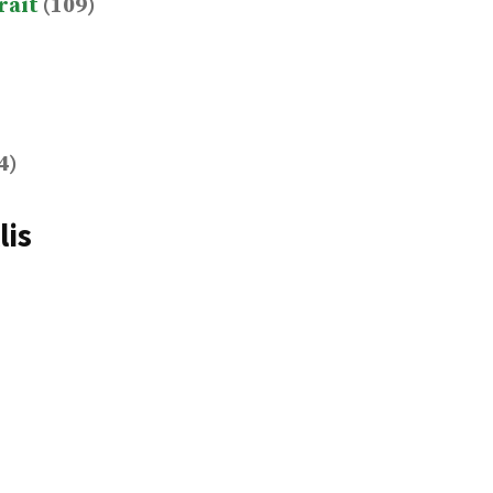
rait
(109)
4)
lis