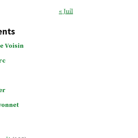
« Juil
ents
e Voisin
rc
er
yonnet