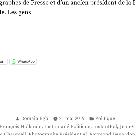
raphes de Presse et d’un ancien président de la 
e. Les gens
instantané
tique »
ram
WhatsApp
Publié
Publié
Romain Bgb
21 mai 2019
Politique
par
dans
,
,
,
François Hollande
Instantané Politique
InstantPol
Jean-
,
,
c Chaumeil
Photographe Présidentiel
Raymond Depardon