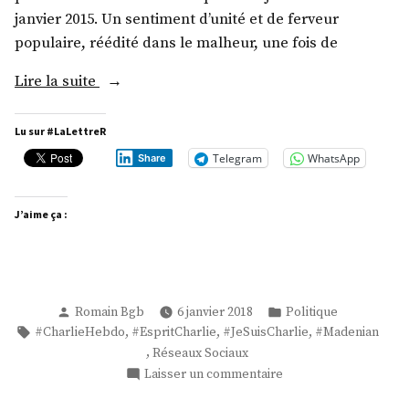
janvier 2015. Un sentiment d’unité et de ferveur
populaire, réédité dans le malheur, une fois de
« Esprit
Lire la suite
CHARLIE »
Lu sur #LaLettreR
Telegram
WhatsApp
Share
J’aime ça :
Publié
Publié
Romain Bgb
6 janvier 2018
Politique
par
dans
Étiquettes :
,
,
,
#CharlieHebdo
#EspritCharlie
#JeSuisCharlie
#Madenian
,
Réseaux Sociaux
sur
Laisser un commentaire
Esprit