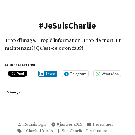
CHARLIE
#JeSuisCharlie
Trop d’image. Trop d’information. Trop de mort. Et
maintenant?! Qu’est-ce qu’on fait?!
Lu sur #LaLettreR
Telegram
WhatsApp
Share
J’aime ça :
Publié
Publié
Romain Bgb
8 janvier 2015
Personnel
par
dans
Étiquettes :
,
,
,
#CharlieHebdo
#JeSuisCharlie
Deuil national