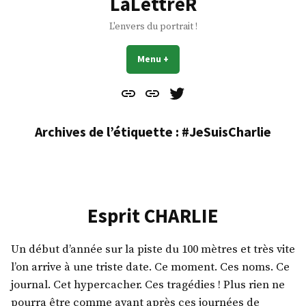
LaLettreR
L'envers du portrait !
Menu
+
déplié
réduit
Contact
À
Mes
propos
Gazouillis
Archives de l’étiquette :
#JeSuisCharlie
Esprit CHARLIE
Un début d’année sur la piste du 100 mètres et très vite
l’on arrive à une triste date. Ce moment. Ces noms. Ce
journal. Cet hypercacher. Ces tragédies ! Plus rien ne
pourra être comme avant après ces journées de