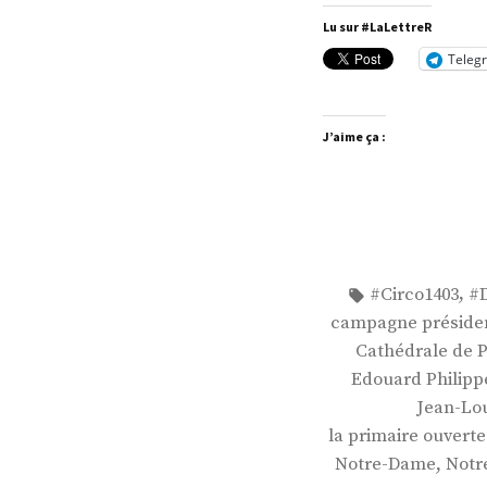
Patr
Lu sur #LaLettreR
Leit
Teleg
J’aime ça :
Étiquettes :
,
#Circo1403
#
campagne présiden
Cathédrale de P
Edouard Philipp
Jean-Lou
la primaire ouverte
,
Notre-Dame
Notr