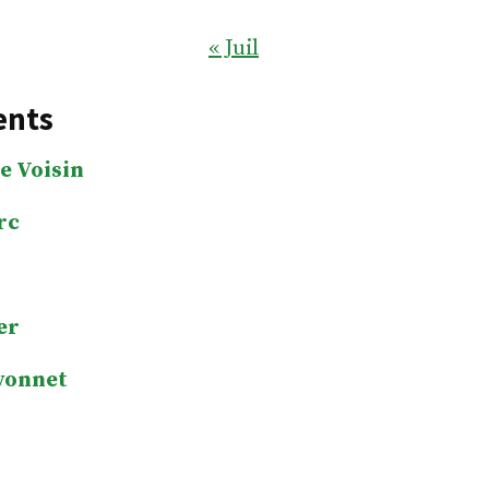
« Juil
ents
e Voisin
rc
er
yonnet