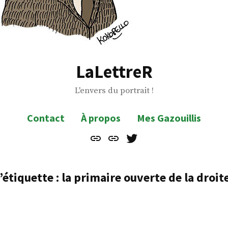
LaLettreR
L'envers du portrait !
Contact
À propos
Mes Gazouillis
Contact
À
Mes
propos
Gazouillis
’étiquette :
la primaire ouverte de la droit