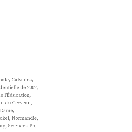
,
,
nale
Calvados
,
entielle de 2002
,
de l’Éducation
,
tut du Cerveau
,
e-Dame
,
,
ckel
Normandie
,
,
say
Sciences-Po