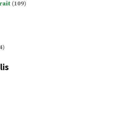
rait
(109)
4)
lis