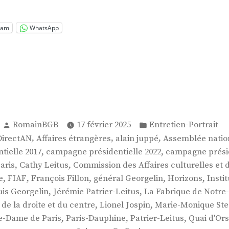
ier-
us »
ram
WhatsApp
Publié
Publié
RomainBGB
17 février 2025
Entretien-Portrait
par
dans
,
,
,
DirectAN
Affaires étrangères
alain juppé
Assemblée natio
,
,
tielle 2017
campagne présidentielle 2022
campagne présid
,
,
aris
Cathy Leitus
Commission des Affaires culturelles et 
,
,
,
,
,
e
FIAF
François Fillon
général Georgelin
Horizons
Insti
,
,
is Georgelin
Jérémie Patrier-Leitus
La Fabrique de Notr
,
,
 de la droite et du centre
Lionel Jospin
Marie-Monique Ste
,
,
,
e-Dame de Paris
Paris-Dauphine
Patrier-Leitus
Quai d'Or