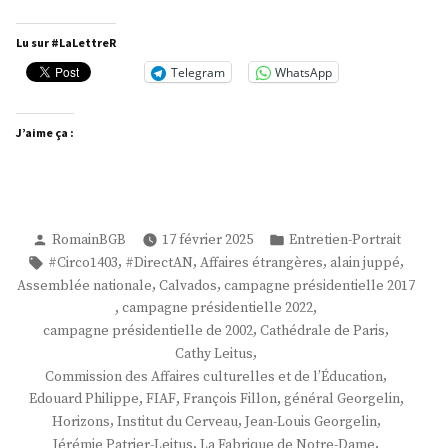
Jérémie
Patrier-
Lu sur #LaLettreR
Leitus »
Telegram
WhatsApp
J’aime ça :
Publié
Publié
RomainBGB
17 février 2025
Entretien-Portrait
par
dans
Étiquettes :
,
,
,
,
#Circo1403
#DirectAN
Affaires étrangères
alain juppé
,
,
Assemblée nationale
Calvados
campagne présidentielle 2017
,
,
campagne présidentielle 2022
,
,
campagne présidentielle de 2002
Cathédrale de Paris
,
Cathy Leitus
,
Commission des Affaires culturelles et de l’Éducation
,
,
,
,
Edouard Philippe
FIAF
François Fillon
général Georgelin
,
,
,
Horizons
Institut du Cerveau
Jean-Louis Georgelin
,
,
Jérémie Patrier-Leitus
La Fabrique de Notre-Dame