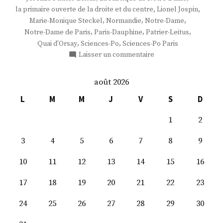
,
,
la primaire ouverte de la droite et du centre
Lionel Jospin
,
,
,
Marie-Monique Steckel
Normandie
Notre-Dame
,
,
,
Notre-Dame de Paris
Paris-Dauphine
Patrier-Leitus
,
,
Quai d'Orsay
Sciences-Po
Sciences-Po Paris
sur
Laisser un commentaire
M.
Jérémie
août 2026
Patrier-
Leitus
L
M
M
J
V
S
D
1
2
3
4
5
6
7
8
9
10
11
12
13
14
15
16
17
18
19
20
21
22
23
24
25
26
27
28
29
30