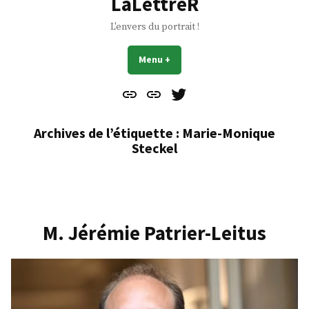
LaLettreR
L'envers du portrait !
Menu
+
déplié
réduit
Contact
À
Mes
propos
Gazouillis
Archives de l’étiquette :
Marie-Monique
Steckel
M. Jérémie Patrier-Leitus