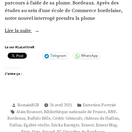
parcours à l’aide de sa plume. Bordeaux. Après des
études au sein d’une école de Commerce bordelaise,
notre nouvel interrogé prendra la plume
« M.
Lire la suite
Guillaume
Gonin »
Lu sur #LaLettreR
Telegram
WhatsApp
J’aime ça :
Publié
Publié
RomainBGB
26 avril 2021
Entretien-Portrait
par
dans
Étiquettes :
,
,
,
Alain Rousset
Bibliothèque nationale de France
BNF
,
,
,
,
Bordeaux
Buffalo Bills
Cédric Grimoult
château du Haillan
,
,
,
,
,
Dallas
Egalité réelle
Ericka Bareigts
Ernest
Ernest Mag
,
,
,
Etats-Unis
Fayard
FC Girondins de Bordeaux