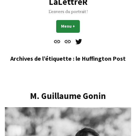
LaLettreR
L'envers du portrait !
Menu
+
déplié
réduit
Contact
À
Mes
propos
Gazouillis
Archives de l’étiquette :
le Huffington Post
M. Guillaume Gonin