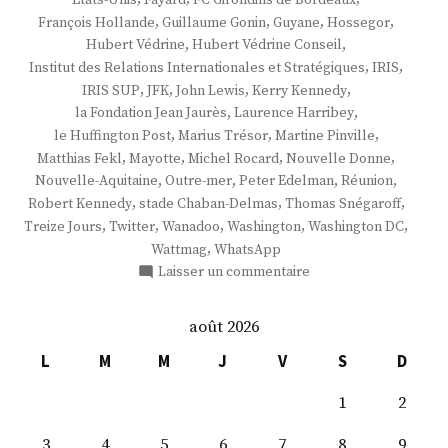
,
,
,
,
François Hollande
Guillaume Gonin
Guyane
Hossegor
,
,
Hubert Védrine
Hubert Védrine Conseil
,
,
Institut des Relations Internationales et Stratégiques
IRIS
,
,
,
,
IRIS SUP
JFK
John Lewis
Kerry Kennedy
,
,
la Fondation Jean Jaurès
Laurence Harribey
,
,
,
le Huffington Post
Marius Trésor
Martine Pinville
,
,
,
,
Matthias Fekl
Mayotte
Michel Rocard
Nouvelle Donne
,
,
,
,
Nouvelle-Aquitaine
Outre-mer
Peter Edelman
Réunion
,
,
,
Robert Kennedy
stade Chaban-Delmas
Thomas Snégaroff
,
,
,
,
,
Treize Jours
Twitter
Wanadoo
Washington
Washington DC
,
Wattmag
WhatsApp
sur
Laisser un commentaire
M.
Guillaume
août 2026
Gonin
L
M
M
J
V
S
D
1
2
3
4
5
6
7
8
9