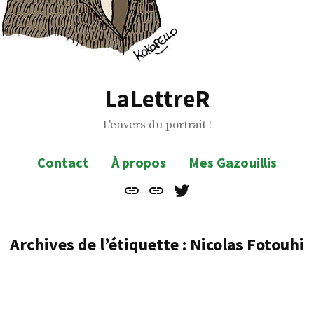
LaLettreR
L'envers du portrait !
Contact
À propos
Mes Gazouillis
Contact
À
Mes
propos
Gazouillis
Archives de l’étiquette :
Nicolas Fotouhi