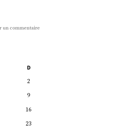
sur
r un commentaire
A
Nicolas!
D
2
9
16
23