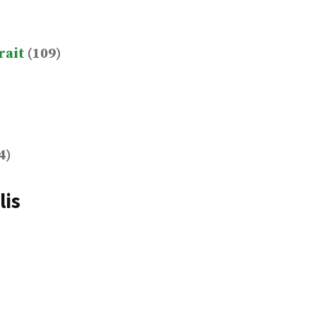
rait
(109)
4)
lis