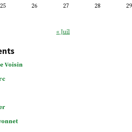
25
26
27
28
29
« Juil
ents
e Voisin
rc
er
yonnet