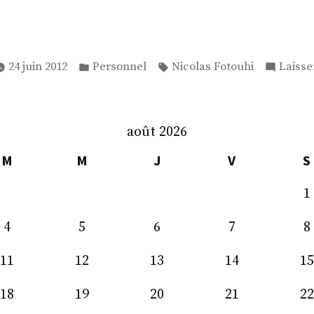
Publié
Étiquettes :
24 juin 2012
Personnel
Nicolas Fotouhi
Laisse
dans
août 2026
M
M
J
V
S
1
4
5
6
7
8
11
12
13
14
15
18
19
20
21
22