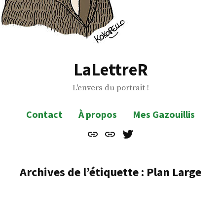
LaLettreR
L'envers du portrait !
Contact
À propos
Mes Gazouillis
Contact
À
Mes
propos
Gazouillis
Archives de l’étiquette :
Plan Large