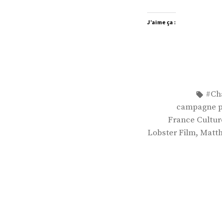
J’aime ça :
Étiq
#Ch
campagne pr
France Cultur
,
Lobster Film
Matth