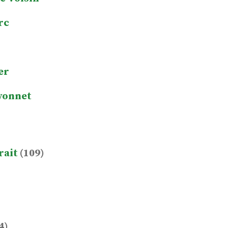
rc
er
yonnet
rait
(109)
4)