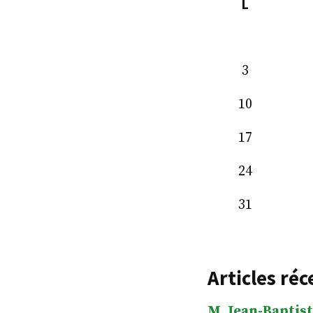
L
3
10
17
24
31
Articles réc
M. Jean-Baptist