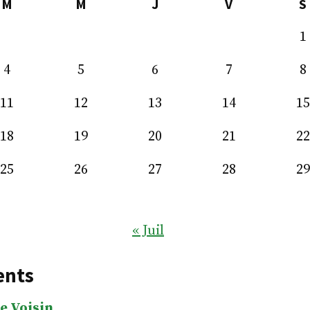
M
M
J
V
S
1
4
5
6
7
8
11
12
13
14
15
18
19
20
21
22
25
26
27
28
29
« Juil
ents
e Voisin