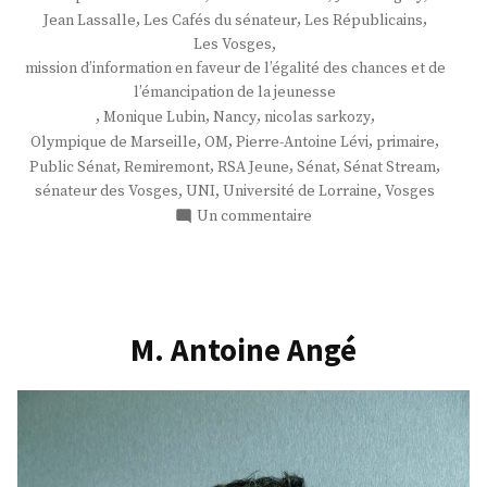
,
,
,
Jean Lassalle
Les Cafés du sénateur
Les Républicains
,
Les Vosges
mission d’information en faveur de l’égalité des chances et de
l’émancipation de la jeunesse
,
,
,
,
Monique Lubin
Nancy
nicolas sarkozy
,
,
,
,
Olympique de Marseille
OM
Pierre-Antoine Lévi
primaire
,
,
,
,
,
Public Sénat
Remiremont
RSA Jeune
Sénat
Sénat Stream
,
,
,
sénateur des Vosges
UNI
Université de Lorraine
Vosges
sur
Un commentaire
M.
Jean
Hingray
M. Antoine Angé