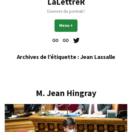
LaLettreR
L'envers du portrait !
Menu
+
déplié
réduit
Contact
À
Mes
propos
Gazouillis
Archives de l’étiquette :
Jean Lassalle
M. Jean Hingray