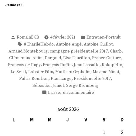
J’aime ça :
Publié
Publié
RomainBGB
4 février 2021
Entretien-Portrait
par
dans
Étiquettes :
,
,
,
#CharlieHebdo
Antoine Angé
Antoine Guillot
,
,
,
Arnaud Montebourg
campagne présidentielle 2017
Charb
,
,
,
,
Clémentine Autin
Dargaud
Elsa Faucillon
France Culture
,
,
,
,
François de Rugy
François Ruffin
Jean Lassalle
Kokopello
,
,
,
,
Le Seuil
Lobster Film
Matthieu Orphelin
Maxime Minot
,
,
,
Palais Bourbon
Plan Large
Présidentielle 2017
,
Sébastien Jumel
Serge Bromberg
sur
Laisser un commentaire
M.
Antoine
août 2026
Angé
L
M
M
J
V
S
D
1
2