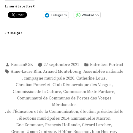
Hingray »
Lu sur #LaLettreR
Telegram
WhatsApp
J’aime ça :
Publié
Publié
RomainBGB
27 septembre 2021
Entretien-Portrait
par
dans
Étiquettes :
,
,
Anne-Laure Blin
Arnaud Montebourg
Assemblée nationale
,
,
,
campagne municipale 2020
Catherine Louis
,
,
Christian Poncelet
Club Démocratique des Vosges
,
,
Commission de la Culture
Commission Mixte Paritaire
Communauté de Communes de Portes des Vosges
Méridionales
,
,
de l’Éducation et de la Communication
élection présidentielle
,
,
,
élections municipales 2014
Emmanuelle Macron
,
,
,
Eric Zemmour
François Hollande
Gérard Larcher
,
,
,
Groupe Union Centriste
Hélène Rossinot
Jean Hingray