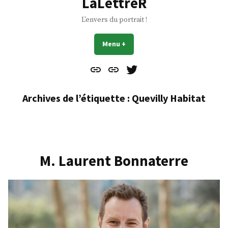
LaLettreR
L'envers du portrait !
Menu
+
déplié
réduit
Contact
À
Mes
propos
Gazouillis
Archives de l’étiquette :
Quevilly Habitat
M. Laurent Bonnaterre