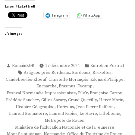
Bonnaterre »
Lu sur #LaLettreR
Telegram
WhatsApp
J’aime ça :
Publié
Publié
RomainBGB
17 décembre 2024
Entretien-Portrait
par
dans
Étiquettes :
,
,
,
Artigues-près-Bordeaux
Bordeaux
Bruxelles
,
,
,
Caudebec-lès-Elbeuf
Christelle Morançais
Edouard Philippe
,
,
,
En marche
Erasmus
Fécamp
,
,
,
Festival Normandie Impressionniste
Filo'r
Françoise Carton
,
,
,
,
Frédéric Sanchez
Gilles Savary
Grand-Quevilly
Hervé Morin
,
,
,
Histoire-Géographie
Horizons
Jean-Pierre Raffarin
,
,
,
,
Laurent Bonnaterre
Laurent Fabius
Le Havre
Lillebonne
,
Métropole de Rouen
,
Ministère de l’Éducation Nationale et de la Jeunesse
,
,
,
Mont-Saint-Aignan
Normandie
Office du Tourisme de Rouen