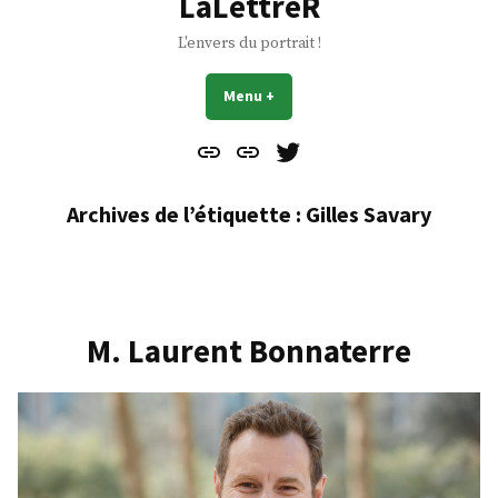
LaLettreR
L'envers du portrait !
Menu
+
déplié
réduit
Contact
À
Mes
propos
Gazouillis
Archives de l’étiquette :
Gilles Savary
M. Laurent Bonnaterre