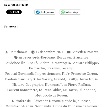
Bonnaterre »
Lu sur #LaLettreR
Telegram
WhatsApp
J’aime ça :
Publié
Publié
RomainBGB
17 décembre 2024
Entretien-Portrait
par
dans
Étiquettes :
,
,
,
Artigues-près-Bordeaux
Bordeaux
Bruxelles
,
,
,
Caudebec-lès-Elbeuf
Christelle Morançais
Edouard Philippe
,
,
,
En marche
Erasmus
Fécamp
,
,
,
Festival Normandie Impressionniste
Filo'r
Françoise Carton
,
,
,
,
Frédéric Sanchez
Gilles Savary
Grand-Quevilly
Hervé Morin
,
,
,
Histoire-Géographie
Horizons
Jean-Pierre Raffarin
,
,
,
,
Laurent Bonnaterre
Laurent Fabius
Le Havre
Lillebonne
,
Métropole de Rouen
,
Ministère de l’Éducation Nationale et de la Jeunesse
,
,
,
Mont-Saint-Aignan
Normandie
Office du Tourisme de Rouen