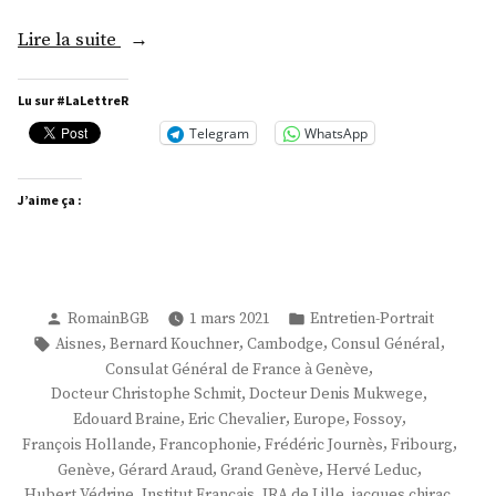
« M.
Lire la suite
Patrick
Lachaussée »
Lu sur #LaLettreR
Telegram
WhatsApp
J’aime ça :
Publié
Publié
RomainBGB
1 mars 2021
Entretien-Portrait
par
dans
Étiquettes :
,
,
,
,
Aisnes
Bernard Kouchner
Cambodge
Consul Général
,
Consulat Général de France à Genève
,
,
Docteur Christophe Schmit
Docteur Denis Mukwege
,
,
,
,
Edouard Braine
Eric Chevalier
Europe
Fossoy
,
,
,
,
François Hollande
Francophonie
Frédéric Journès
Fribourg
,
,
,
,
Genève
Gérard Araud
Grand Genève
Hervé Leduc
,
,
,
,
Hubert Védrine
Institut Français
IRA de Lille
jacques chirac