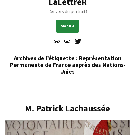
LaLettreR
L'envers du portrait !
Menu
+
déplié
réduit
Contact
À
Mes
propos
Gazouillis
Archives de l’étiquette :
Représentation
Permanente de France auprès des Nations-
Unies
M. Patrick Lachaussée