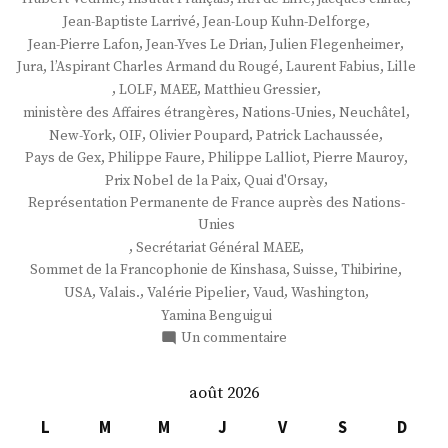
,
,
Jean-Baptiste Larrivé
Jean-Loup Kuhn-Delforge
,
,
,
Jean-Pierre Lafon
Jean-Yves Le Drian
Julien Flegenheimer
,
,
,
Jura
l’Aspirant Charles Armand du Rougé
Laurent Fabius
Lille
,
,
,
,
LOLF
MAEE
Matthieu Gressier
,
,
,
ministère des Affaires étrangères
Nations-Unies
Neuchâtel
,
,
,
,
New-York
OIF
Olivier Poupard
Patrick Lachaussée
,
,
,
,
Pays de Gex
Philippe Faure
Philippe Lalliot
Pierre Mauroy
,
,
Prix Nobel de la Paix
Quai d'Orsay
Représentation Permanente de France auprès des Nations-
Unies
,
,
Secrétariat Général MAEE
,
,
,
Sommet de la Francophonie de Kinshasa
Suisse
Thibirine
,
,
,
,
,
USA
Valais.
Valérie Pipelier
Vaud
Washington
Yamina Benguigui
sur
Un commentaire
M.
Patrick
août 2026
Lachaussée
L
M
M
J
V
S
D