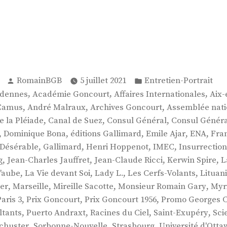
Publié
Publié
RomainBGB
5 juillet 2021
Entretien-Portrait
par
dans
,
,
,
rdennes
Académie Goncourt
Affaires Internationales
Aix-
,
,
,
 Camus
André Malraux
Archives Goncourt
Assemblée nati
,
,
,
e la Pléiade
Canal de Suez
Consul Général
Consul Généra
,
,
,
,
,
Dominique Bona
éditions Gallimard
Emile Ajar
ENA
Fra
,
,
,
,
 Désérable
Gallimard
Henri Hoppenot
IMEC
Insurrectio
,
,
,
,
g
Jean-Charles Jauffret
Jean-Claude Ricci
Kerwin Spire
L
,
,
,
,
'aube
La Vie devant Soi
Lady L.
Les Cerfs-Volants
Lituan
,
,
,
,
ier
Marseille
Mireille Sacotte
Monsieur Romain Gary
Myr
,
,
,
Paris 3
Prix Goncourt
Prix Goncourt 1956
Promo Georges 
,
,
,
,
ltants
Puerto Andraxt
Racines du Ciel
Saint-Exupéry
Sci
,
,
,
chuster
Sorbonne-Nouvelle
Strasbourg
Université d'Otta