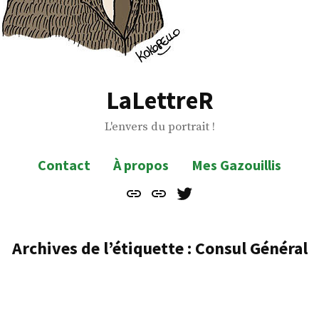
LaLettreR
L'envers du portrait !
Contact
À propos
Mes Gazouillis
Contact
À
Mes
propos
Gazouillis
Archives de l’étiquette :
Consul Général