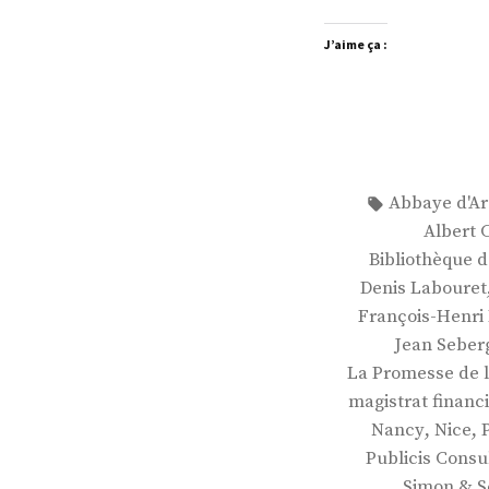
J’aime ça :
Étiquettes :
Abbaye d'A
Albert
Bibliothèque d
Denis Labouret
François-Henri
Jean Seber
La Promesse de l
magistrat financ
,
,
Nancy
Nice
Publicis Consu
Simon & S