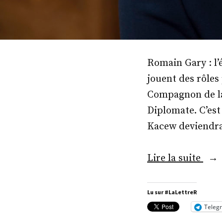
Romain Gary : l’
jouent des rôles
Compagnon de la 
Diplomate. C’est
Kacew deviendra
« M
Lire la suite
Ker
Spir
Lu sur #LaLettreR
Teleg