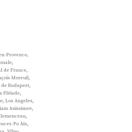
,
en-Provence
,
onale
,
l de France
,
nçois Moreuil
,
n de Budapest
,
a Pléiade
,
,
ie
Los Angeles
,
iam Anissimov
,
Clemenceau
,
ences-Po Aix
,
wa
Vilno