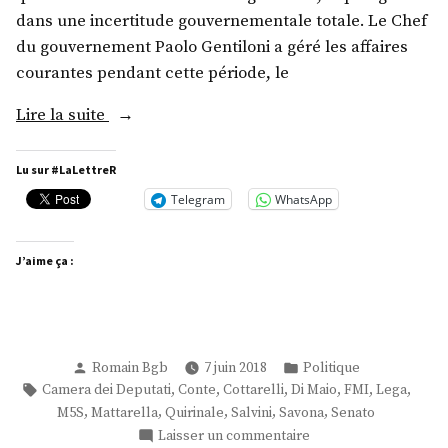
dans une incertitude gouvernementale totale. Le Chef
du gouvernement Paolo Gentiloni a géré les affaires
courantes pendant cette période, le
« LXV° »
Lire la suite
Lu sur #LaLettreR
Telegram
WhatsApp
J’aime ça :
Publié
Publié
Romain Bgb
7 juin 2018
Politique
par
dans
Étiquettes :
,
,
,
,
,
,
Camera dei Deputati
Conte
Cottarelli
Di Maio
FMI
Lega
,
,
,
,
,
M5S
Mattarella
Quirinale
Salvini
Savona
Senato
sur
Laisser un commentaire