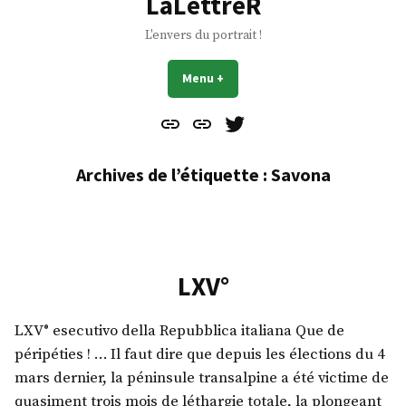
LaLettreR
L'envers du portrait !
Menu
+
déplié
réduit
Contact
À
Mes
propos
Gazouillis
Archives de l’étiquette :
Savona
LXV°
LXV° esecutivo della Repubblica italiana Que de
péripéties ! … Il faut dire que depuis les élections du 4
mars dernier, la péninsule transalpine a été victime de
quasiment trois mois de léthargie totale, la plongeant