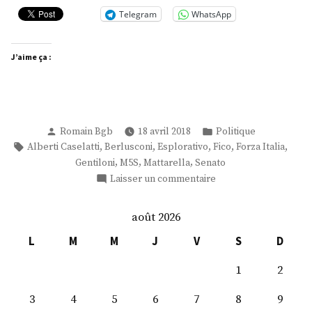
Telegram
WhatsApp
J’aime ça :
Publié
Publié
Romain Bgb
18 avril 2018
Politique
par
dans
Étiquettes :
,
,
,
,
,
Alberti Caselatti
Berlusconi
Esplorativo
Fico
Forza Italia
,
,
,
Gentiloni
M5S
Mattarella
Senato
sur
Laisser un commentaire
Exploratoire
août 2026
L
M
M
J
V
S
D
1
2
3
4
5
6
7
8
9