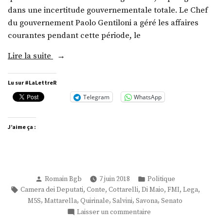
dans une incertitude gouvernementale totale. Le Chef
du gouvernement Paolo Gentiloni a géré les affaires
courantes pendant cette période, le
« LXV° »
Lire la suite
Lu sur #LaLettreR
Telegram
WhatsApp
J’aime ça :
Publié
Publié
Romain Bgb
7 juin 2018
Politique
par
dans
Étiquettes :
,
,
,
,
,
,
Camera dei Deputati
Conte
Cottarelli
Di Maio
FMI
Lega
,
,
,
,
,
M5S
Mattarella
Quirinale
Salvini
Savona
Senato
sur
Laisser un commentaire