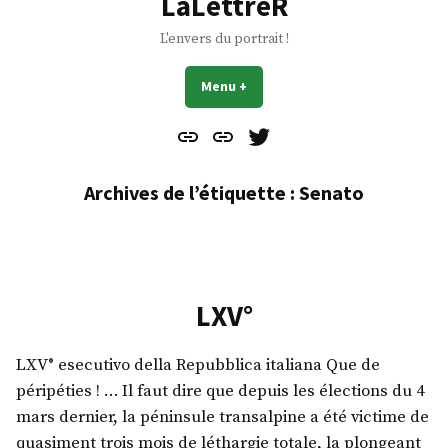
LaLettreR
L'envers du portrait !
Menu
+
déplié
réduit
Contact
À
Mes
propos
Gazouillis
Archives de l’étiquette :
Senato
LXV°
LXV° esecutivo della Repubblica italiana Que de
péripéties ! … Il faut dire que depuis les élections du 4
mars dernier, la péninsule transalpine a été victime de
quasiment trois mois de léthargie totale, la plongeant