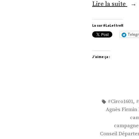
« M
Lire la suite
Tho
Mes
Lu sur #LaLettreR
Teleg
J’aime ça :
Étiquettes :
,
#Circo1601
#
Agnès Firmin
cam
campagne p
Conseil Départe