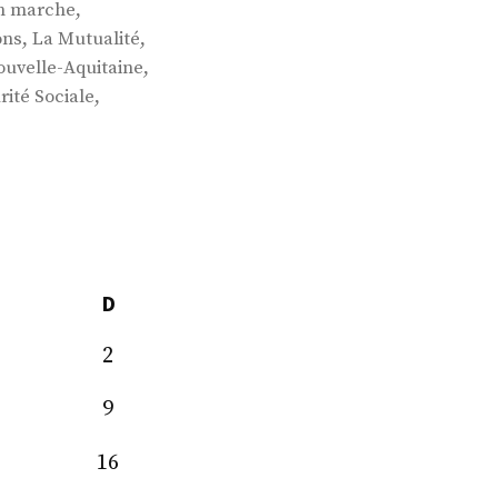
,
n marche
,
,
ons
La Mutualité
,
ouvelle-Aquitaine
,
rité Sociale
D
2
9
16