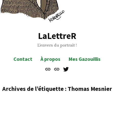
LaLettreR
L'envers du portrait !
Contact
À propos
Mes Gazouillis
Contact
À
Mes
propos
Gazouillis
Archives de l’étiquette :
Thomas Mesnier