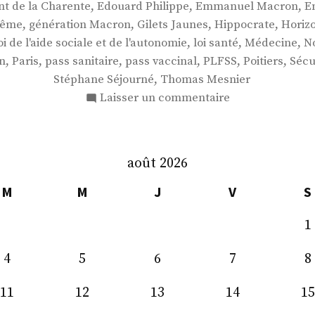
,
,
,
t de la Charente
Edouard Philippe
Emmanuel Macron
E
,
,
,
,
lême
génération Macron
Gilets Jaunes
Hippocrate
Horiz
,
,
,
oi de l'aide sociale et de l'autonomie
loi santé
Médecine
N
,
,
,
,
,
,
n
Paris
pass sanitaire
pass vaccinal
PLFSS
Poitiers
Sécu
,
Stéphane Séjourné
Thomas Mesnier
sur
Laisser un commentaire
M.
Thomas
Mesnier
août 2026
M
M
J
V
S
1
4
5
6
7
8
11
12
13
14
15