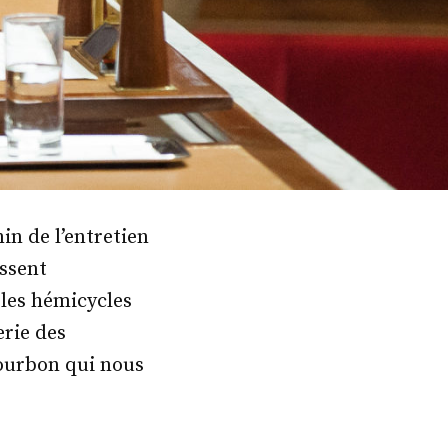
n de l’entretien
issent
 les hémicycles
erie des
 Bourbon qui nous