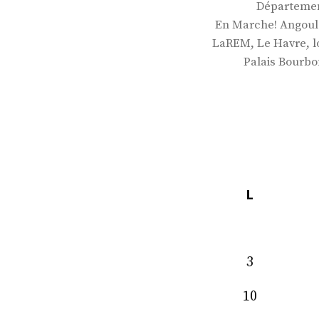
Départemen
En Marche! Angou
,
,
LaREM
Le Havre
l
Palais Bourbo
L
3
10