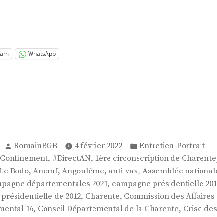
.
mas
nier »
ram
WhatsApp
Publié
Publié
RomainBGB
4 février 2022
Entretien-Portrait
par
dans
,
,
Confinement
#DirectAN
1ère circonscription de Charente
,
,
,
,
 Le Bodo
Anemf
Angoulême
anti-vax
Assemblée national
,
pagne départementales 2021
campagne présidentielle 201
,
,
résidentielle de 2012
Charente
Commission des Affaires 
,
,
mental 16
Conseil Départemental de la Charente
Crise des