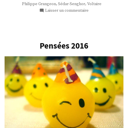
,
,
Philippe Grangeon
Sédar-Senghor
Voltaire
sur
Laisser un commentaire
La
politique
de
combat
Pensées 2016