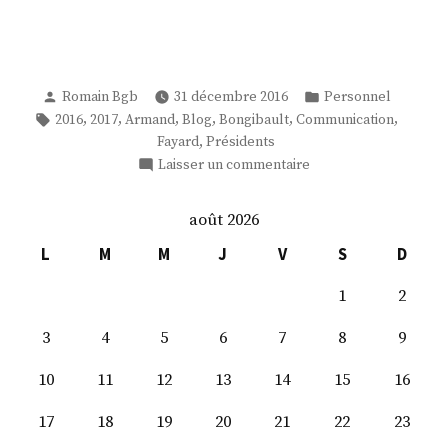
Publié
Publié
Romain Bgb
31 décembre 2016
Personnel
par
dans
Étiquettes :
,
,
,
,
,
,
2016
2017
Armand
Blog
Bongibault
Communication
,
Fayard
Présidents
sur
Laisser un commentaire
Pensées
2016
août 2026
L
M
M
J
V
S
D
1
2
3
4
5
6
7
8
9
10
11
12
13
14
15
16
17
18
19
20
21
22
23