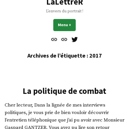
LaLettreR
L'envers du portrait !
Menu
+
déplié
réduit
Contact
À
Mes
propos
Gazouillis
Archives de l’étiquette :
2017
La politique de combat
Cher lecteur, Dans la lignée de mes interviews
politiques, je vous prie de bien vouloir découvrir
l’entretien téléphonique que j’ai pu avoir avec Monsieur
Gaspard GANTZER. Vous avez pu lire son retour