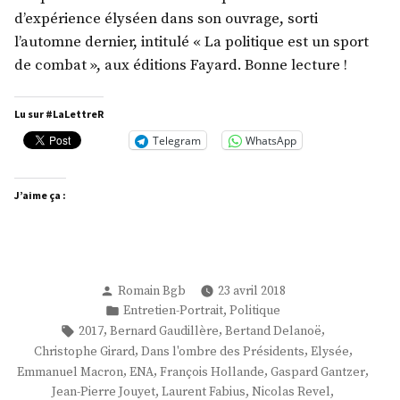
d’expérience élyséen dans son ouvrage, sorti
l’automne dernier, intitulé « La politique est un sport
de combat », aux éditions Fayard. Bonne lecture !
Lu sur #LaLettreR
Telegram
WhatsApp
J’aime ça :
Publié
Romain Bgb
23 avril 2018
par
Publié
,
Entretien-Portrait
Politique
dans
Étiquettes :
,
,
,
2017
Bernard Gaudillère
Bertand Delanoë
,
,
,
Christophe Girard
Dans l'ombre des Présidents
Elysée
,
,
,
,
Emmanuel Macron
ENA
François Hollande
Gaspard Gantzer
,
,
,
Jean-Pierre Jouyet
Laurent Fabius
Nicolas Revel