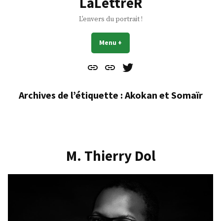
LaLettreR
L'envers du portrait !
Menu
+
déplié
réduit
Contact
À
Mes
propos
Gazouillis
Archives de l’étiquette :
Akokan et Somaïr
M. Thierry Dol