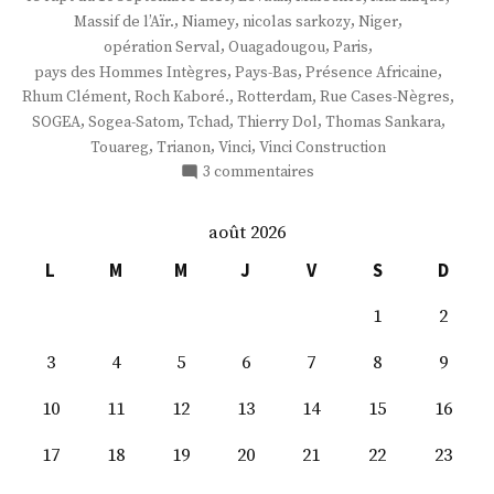
,
,
,
,
Massif de l’Aïr.
Niamey
nicolas sarkozy
Niger
,
,
,
opération Serval
Ouagadougou
Paris
,
,
,
pays des Hommes Intègres
Pays-Bas
Présence Africaine
,
,
,
,
Rhum Clément
Roch Kaboré.
Rotterdam
Rue Cases-Nègres
,
,
,
,
,
SOGEA
Sogea-Satom
Tchad
Thierry Dol
Thomas Sankara
,
,
,
Touareg
Trianon
Vinci
Vinci Construction
sur
3 commentaires
M.
Thierry
août 2026
Dol
L
M
M
J
V
S
D
1
2
3
4
5
6
7
8
9
10
11
12
13
14
15
16
17
18
19
20
21
22
23