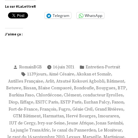
Dol »
Lu sur #LaLettreR
Telegram
WhatsApp
J’aime ça :
Publié
Publié
RomainBGB
16 juin 2021
Entretien-Portrait
par
dans
Étiquettes :
,
,
,
1139 jours
Aimé Césaire
Akokan et Somaïr
,
,
,
,
Antilles Française
Arlit
Atsutsé Kokouvi Agbobli
Bâtiment
,
,
,
,
,
,
Betuwe
Bissan
Blaise Compaoré
Bondoufle
Bouygues
BTP
,
,
,
,
Burkina Faso
Chlordécone
Clément
conducteur Eyrolles
,
,
,
,
,
,
Diop
Eiffage
ESITC Paris
ESTP Paris
Euzhan Palcy
Fanon
,
,
,
,
,
Fort-de-France
François
Fugro
Génie Civil
Grand Rivières
,
,
,
,
GTM Bâtiment
Harmattan
Hervé Bourges
Imouraren
,
,
,
,
IUT de Cergy
Ivry-sur-Seine
Jeune Afrique
Jonas Savimbi
,
,
,
La jungle TransAfric
le canal du Pannerden
Le Moniteur
,
,
,
,
le rapt du 16 septembre 2010
Levaux
Marseille
Martinique