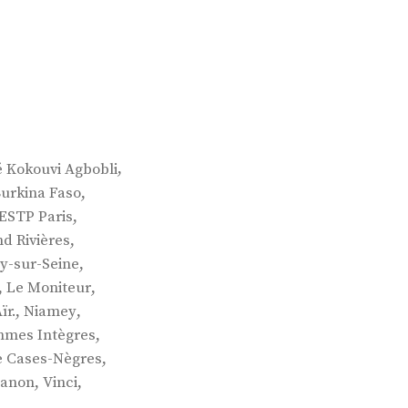
,
é Kokouvi Agbobli
,
urkina Faso
,
ESTP Paris
,
d Rivières
,
ry-sur-Seine
,
,
Le Moniteur
,
,
ïr.
Niamey
,
mmes Intègres
,
 Cases-Nègres
,
,
ianon
Vinci