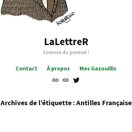
LaLettreR
L'envers du portrait !
Contact
À propos
Mes Gazouillis
Contact
À
Mes
propos
Gazouillis
Archives de l’étiquette :
Antilles Française