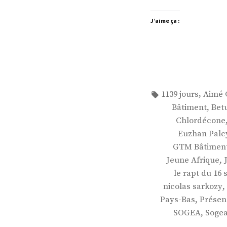
J’aime ça :
Étiquettes :
,
1139 jours
Aimé 
,
Bâtiment
Bet
Chlordécone
Euzhan Palc
GTM Bâtimen
,
Jeune Afrique
le rapt du 16
,
nicolas sarkozy
,
Pays-Bas
Présen
,
SOGEA
Soge