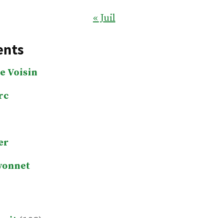
« Juil
ents
e Voisin
rc
er
yonnet