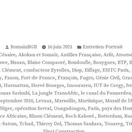
Publié
Publié
RomainBGB
16 juin 2021
Entretien-Portrait
par
dans
,
,
,
,
Césaire
Akokan et Somaïr
Antilles Française
Arlit
Atsuts
,
,
,
,
,
,
uwe
Bissan
Blaise Compaoré
Bondoufle
Bouygues
BTP
B
,
,
,
,
,
,
Clément
conducteur Eyrolles
Diop
Eiffage
ESITC Paris
,
,
,
,
,
,
y
Fanon
Fort-de-France
François
Fugro
Génie Civil
Gran
,
,
,
,
,
t
Harmattan
Hervé Bourges
Imouraren
IUT de Cergy
Iv
,
,
Jonas Savimbi
La jungle TransAfric
le canal du Pannerden
,
,
,
,
 septembre 2010
Levaux
Marseille
Martinique
Massif de l’A
,
,
,
,
Niger
opération Serval
Ouagadougou
Paris
pays des Ho
,
,
,
,
ce Africaine
Rhum Clément
Roch Kaboré.
Rotterdam
Rue
,
,
,
,
,
a-Satom
Tchad
Thierry Dol
Thomas Sankara
Touareg
Tr
Vinci Construction