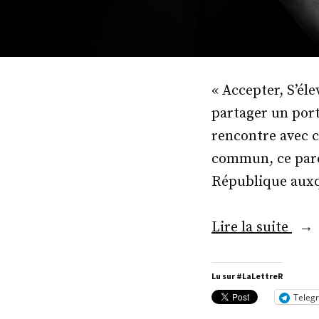
« Accepter, S’él
partager un port
rencontre avec c
commun, ce parco
République auxqu
« M
Lire la suite
Thie
Dol 
Lu sur #LaLettreR
Teleg