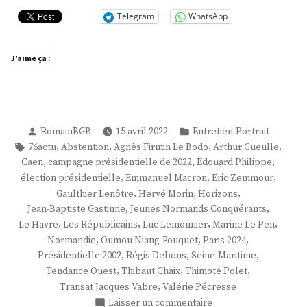
Telegram
WhatsApp
J’aime ça :
Publié
Publié
RomainBGB
15 avril 2022
Entretien-Portrait
par
dans
Étiquettes :
,
,
,
,
76actu
Abstention
Agnès Firmin Le Bodo
Arthur Gueulle
,
,
,
Caen
campagne présidentielle de 2022
Edouard Philippe
,
,
,
élection présidentielle
Emmanuel Macron
Eric Zemmour
,
,
,
Gaulthier Lenôtre
Hervé Morin
Horizons
,
,
Jean-Baptiste Gastinne
Jeunes Normands Conquérants
,
,
,
,
Le Havre
Les Républicains
Luc Lemonnier
Marine Le Pen
,
,
,
Normandie
Oumou Niang-Fouquet
Paris 2024
,
,
,
Présidentielle 2002
Régis Debons
Seine-Maritime
,
,
,
Tendance Ouest
Thibaut Chaix
Thimoté Polet
,
Transat Jacques Vabre
Valérie Pécresse
sur
Laisser un commentaire