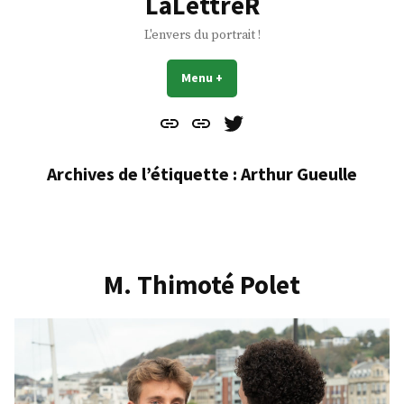
LaLettreR
L'envers du portrait !
Menu
+
déplié
réduit
Contact
À
Mes
propos
Gazouillis
Archives de l’étiquette :
Arthur Gueulle
M. Thimoté Polet