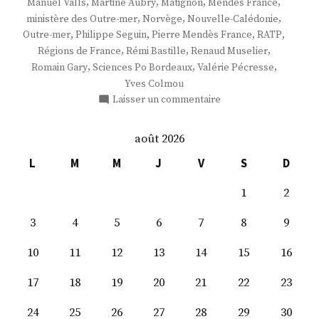
,
,
,
,
Manuel Valls
Martine Aubry
Matignon
Mendès France
,
,
,
ministère des Outre-mer
Norvège
Nouvelle-Calédonie
,
,
,
,
Outre-mer
Philippe Seguin
Pierre Mendès France
RATP
,
,
,
Régions de France
Rémi Bastille
Renaud Muselier
,
,
,
Romain Gary
Sciences Po Bordeaux
Valérie Pécresse
Yves Colmou
sur
Laisser un commentaire
M.
Frédéric
août 2026
Potier
L
M
M
J
V
S
D
1
2
3
4
5
6
7
8
9
10
11
12
13
14
15
16
17
18
19
20
21
22
23
24
25
26
27
28
29
30