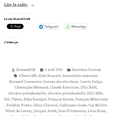
« M.
Lire la suite
Frédéric
Potier »
Lu sur #LaLettreR
Telegram
WhatsApp
J’aime ça :
Publié
Publié
RomainBGB
3 avril 2025
Entretien-Portrait
par
dans
Étiquettes :
,
,
,
#DirectAN
Alain Rousset
Assemblée nationale
,
,
,
Bernard Cazeneuve
bureau des élections
Carole Delga
,
,
,
Christophe Mirmand
Claude Bartolone
DILCRAH
,
,
,
élection présidentielle
élection présidentielle 2012
ENA
,
,
,
Eric Thiers
Erika Bareigts
François Baroin
François Mitterrand
,
,
,
,
,
Frédéric Potier
Gilles Clavreul
Guillaume Gonin
Guy Mollet
,
,
,
,
Hôtel de Lassay
Jacques Attali
Jean d'Ormesson
Léon Blum