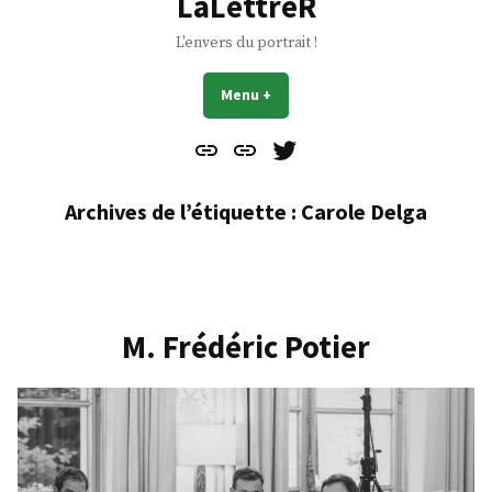
LaLettreR
L'envers du portrait !
Menu
+
déplié
réduit
Contact
À
Mes
propos
Gazouillis
Archives de l’étiquette :
Carole Delga
M. Frédéric Potier