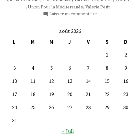
Speaker’s Corner
The Economist
TikTok
Tocqueville
Twitter
,
,
Union Pour la Méditerranée
Valérie Petit
sur
Laisser un commentaire
M.
Gaspard
août 2026
Koenig
L
M
M
J
V
S
D
1
2
3
4
5
6
7
8
9
10
11
12
13
14
15
16
17
18
19
20
21
22
23
24
25
26
27
28
29
30
31
« Juil