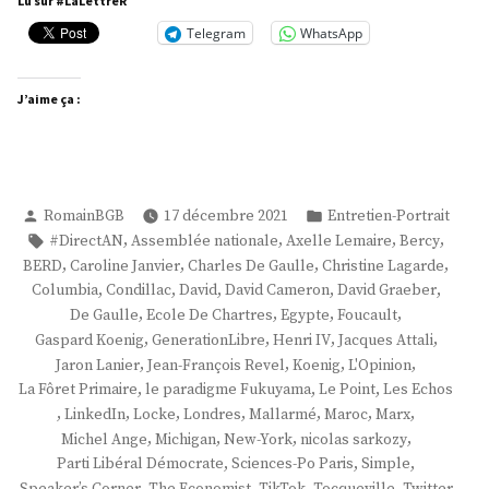
Lu sur #LaLettreR
Telegram
WhatsApp
J’aime ça :
Publié
Publié
RomainBGB
17 décembre 2021
Entretien-Portrait
par
dans
Étiquettes :
,
,
,
,
#DirectAN
Assemblée nationale
Axelle Lemaire
Bercy
,
,
,
,
BERD
Caroline Janvier
Charles De Gaulle
Christine Lagarde
,
,
,
,
,
Columbia
Condillac
David
David Cameron
David Graeber
,
,
,
,
De Gaulle
Ecole De Chartres
Egypte
Foucault
,
,
,
,
Gaspard Koenig
GenerationLibre
Henri IV
Jacques Attali
,
,
,
,
Jaron Lanier
Jean-François Revel
Koenig
L'Opinion
,
,
,
La Fôret Primaire
le paradigme Fukuyama
Le Point
Les Echos
,
,
,
,
,
,
,
LinkedIn
Locke
Londres
Mallarmé
Maroc
Marx
,
,
,
,
Michel Ange
Michigan
New-York
nicolas sarkozy
,
,
,
Parti Libéral Démocrate
Sciences-Po Paris
Simple
,
,
,
,