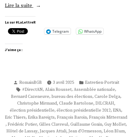
« M.
Lire la suite
Frédéric
Potier »
Lu sur #LaLettreR
Telegram
WhatsApp
J’aime ça :
Publié
Publié
RomainBGB
3 avril 2025
Entretien-Portrait
par
dans
Étiquettes :
,
,
,
#DirectAN
Alain Rousset
Assemblée nationale
,
,
,
Bernard Cazeneuve
bureau des élections
Carole Delga
,
,
,
Christophe Mirmand
Claude Bartolone
DILCRAH
,
,
,
élection présidentielle
élection présidentielle 2012
ENA
,
,
,
Eric Thiers
Erika Bareigts
François Baroin
François Mitterrand
,
,
,
,
,
Frédéric Potier
Gilles Clavreul
Guillaume Gonin
Guy Mollet
,
,
,
,
Hôtel de Lassay
Jacques Attali
Jean d'Ormesson
Léon Blum