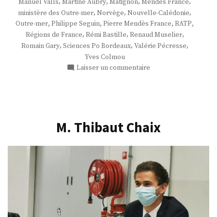
,
,
,
,
Manuel Valls
Martine Aubry
Matignon
Mendès France
,
,
,
ministère des Outre-mer
Norvège
Nouvelle-Calédonie
,
,
,
,
Outre-mer
Philippe Seguin
Pierre Mendès France
RATP
,
,
,
Régions de France
Rémi Bastille
Renaud Muselier
,
,
,
Romain Gary
Sciences Po Bordeaux
Valérie Pécresse
Yves Colmou
sur
Laisser un commentaire
M.
Frédéric
Potier
M. Thibaut Chaix