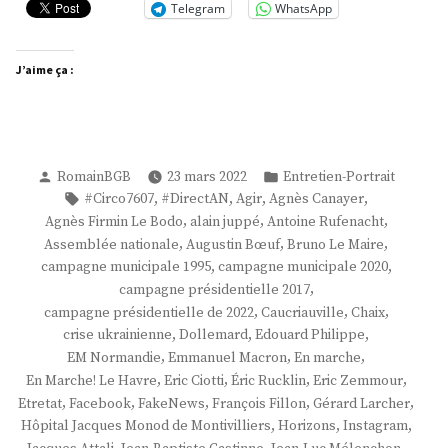
Telegram
WhatsApp
J’aime ça :
Publié
Publié
RomainBGB
23 mars 2022
Entretien-Portrait
par
dans
Étiquettes :
,
,
,
,
#Circo7607
#DirectAN
Agir
Agnès Canayer
,
,
,
Agnès Firmin Le Bodo
alain juppé
Antoine Rufenacht
,
,
,
Assemblée nationale
Augustin Bœuf
Bruno Le Maire
,
,
campagne municipale 1995
campagne municipale 2020
,
campagne présidentielle 2017
,
,
,
campagne présidentielle de 2022
Caucriauville
Chaix
,
,
,
crise ukrainienne
Dollemard
Edouard Philippe
,
,
,
EM Normandie
Emmanuel Macron
En marche
,
,
,
,
En Marche! Le Havre
Eric Ciotti
Éric Rucklin
Eric Zemmour
,
,
,
,
,
Etretat
Facebook
FakeNews
François Fillon
Gérard Larcher
,
,
,
Hôpital Jacques Monod de Montivilliers
Horizons
Instagram