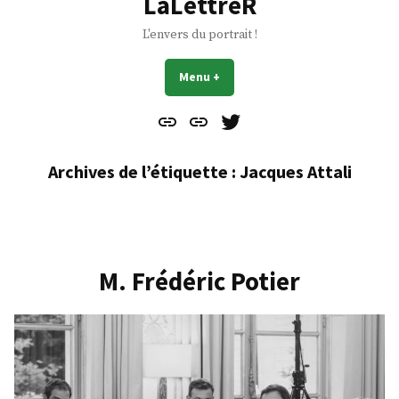
LaLettreR
L'envers du portrait !
Menu
+
déplié
réduit
Contact
À
Mes
propos
Gazouillis
Archives de l’étiquette :
Jacques Attali
M. Frédéric Potier