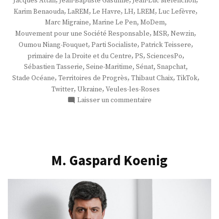
,
,
,
Jacques Attali
Jean-Baptiste Gastinne
Jean-Luc Mélenchon
,
,
,
,
,
,
Karim Benaouda
LaREM
Le Havre
LH
LREM
Luc Lefèvre
,
,
,
Marc Migraine
Marine Le Pen
MoDem
,
,
,
Mouvement pour une Société Responsable
MSR
Newzin
,
,
,
Oumou Niang-Fouquet
Parti Socialiste
Patrick Teissere
,
,
,
primaire de la Droite et du Centre
PS
SciencesPo
,
,
,
,
Sébastien Tasserie
Seine-Maritime
Sénat
Snapchat
,
,
,
,
Stade Océane
Territoires de Progrès
Thibaut Chaix
TikTok
,
,
Twitter
Ukraine
Veules-les-Roses
sur
Laisser un commentaire
M.
Thibaut
Chaix
M. Gaspard Koenig