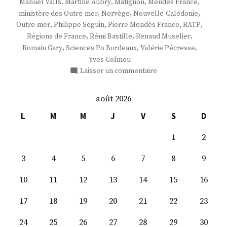
,
,
,
,
Manuel Valls
Martine Aubry
Matignon
Mendès France
,
,
,
ministère des Outre-mer
Norvège
Nouvelle-Calédonie
,
,
,
,
Outre-mer
Philippe Seguin
Pierre Mendès France
RATP
,
,
,
Régions de France
Rémi Bastille
Renaud Muselier
,
,
,
Romain Gary
Sciences Po Bordeaux
Valérie Pécresse
Yves Colmou
sur
Laisser un commentaire
M.
Frédéric
août 2026
Potier
L
M
M
J
V
S
D
1
2
3
4
5
6
7
8
9
10
11
12
13
14
15
16
17
18
19
20
21
22
23
24
25
26
27
28
29
30