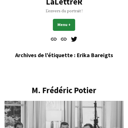
LaLettreR
L'envers du portrait !
Menu
+
déplié
réduit
Contact
À
Mes
propos
Gazouillis
Archives de l’étiquette :
Erika Bareigts
M. Frédéric Potier