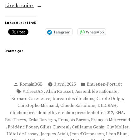
« M.
Lire la suite
Frédéric
Potier »
Lu sur #LaLettreR
Telegram
WhatsApp
J’aime ça :
Publié
Publié
RomainBGB
3 avril 2025
Entretien-Portrait
par
dans
Étiquettes :
,
,
,
#DirectAN
Alain Rousset
Assemblée nationale
,
,
,
Bernard Cazeneuve
bureau des élections
Carole Delga
,
,
,
Christophe Mirmand
Claude Bartolone
DILCRAH
,
,
,
élection présidentielle
élection présidentielle 2012
ENA
,
,
,
Eric Thiers
Erika Bareigts
François Baroin
François Mitterrand
,
,
,
,
,
Frédéric Potier
Gilles Clavreul
Guillaume Gonin
Guy Mollet
,
,
,
,
Hôtel de Lassay
Jacques Attali
Jean d'Ormesson
Léon Blum