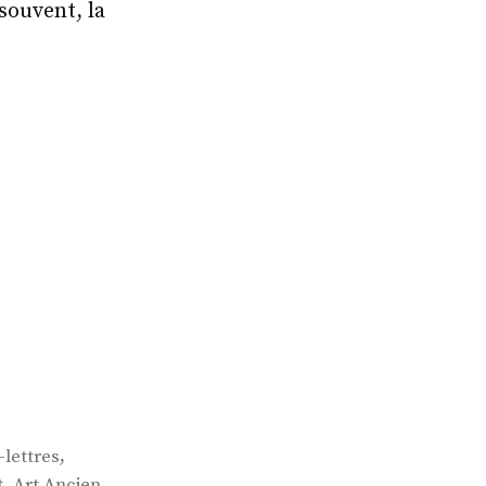
 souvent, la
,
-lettres
,
,
t
Art Ancien