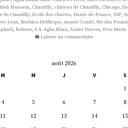
,
,
,
,
ritish Musuem
Chantilly
château de Chantilly
Chicago
Da
,
,
,
,
 de Chantilly
Ecole des chartes
Hauts-de-France
INP
I
,
,
,
vre-Lens
Mathieu Deldicque
musée Condé
Nicolas Poussi
,
,
,
,
aphaël
Rubens
S.A. Agha Khan
Xavier Darcos
Yves-Marie
sur
Laisser un commentaire
M.
Mathieu
Deldicque
août 2026
M
M
J
V
S
1
4
5
6
7
8
11
12
13
14
15