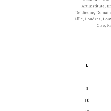
,
Art Institute
B
,
Deldicque
Domaine
,
,
Lille
Londres
Lou
,
Oise
R
L
3
10