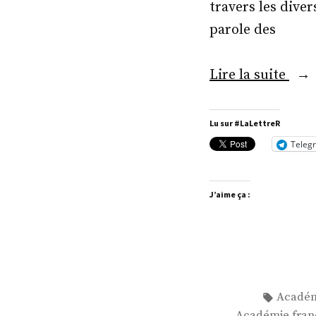
travers les diver
parole des
« M
Lire la suite
Mat
Deld
Lu sur #LaLettreR
Teleg
J’aime ça :
Étiquett
Académ
Académie fran