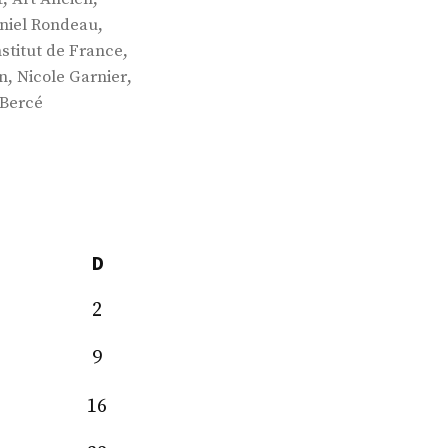
,
niel Rondeau
,
nstitut de France
,
,
n
Nicole Garnier
 Bercé
D
2
9
16