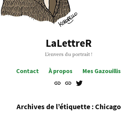
LaLettreR
L'envers du portrait !
Contact
À propos
Mes Gazouillis
Contact
À
Mes
propos
Gazouillis
Archives de l’étiquette :
Chicago