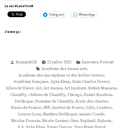
Deldicque »
Lu sur #LaLettreR
Telegram
WhatsApp
J’aime ça :
Publié
Publié
RomainBGB
22 juillet 2022
Entretien-Portrait
par
dans
Étiquettes :
,
Académie des beaux-arts
,
Académie des inscriptions et des belles-lettres
,
,
,
Académie française
Agha Khan
Alain-Charles Perrot
,
,
,
,
,
Albrecht Dürer
Art
Art Ancien
Art Institute
British Musuem
,
,
,
,
Chantilly
château de Chantilly
Chicago
Daniel Rondeau
,
,
,
Deldicque
Domaine de Chantilly
Ecole des chartes
,
,
,
,
,
Hauts-de-France
INP
Institut de France
Lille
Londres
,
,
,
Louvre-Lens
Mathieu Deldicque
musée Condé
,
,
,
,
,
Nicolas Poussin
Nicole Garnier
Oise
Raphaël
Rubens
,
,
S.A. Agha Khan
Xavier Darcos
Yves-Marie Bercé