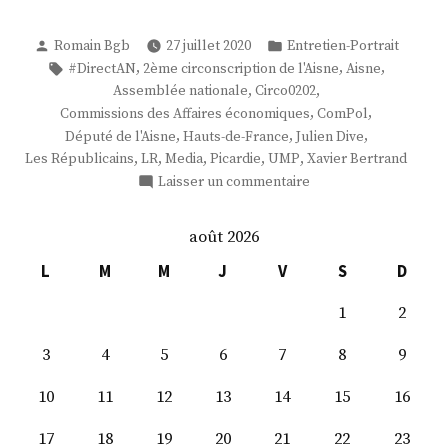
Publié
Publié
Romain Bgb
27 juillet 2020
Entretien-Portrait
par
dans
Étiquettes :
,
,
,
#DirectAN
2ème circonscription de l'Aisne
Aisne
,
,
Assemblée nationale
Circo0202
,
,
Commissions des Affaires économiques
ComPol
,
,
,
Député de l'Aisne
Hauts-de-France
Julien Dive
,
,
,
,
,
Les Républicains
LR
Media
Picardie
UMP
Xavier Bertrand
sur
Laisser un commentaire
M.
Julien
août 2026
Dive
L
M
M
J
V
S
D
1
2
3
4
5
6
7
8
9
10
11
12
13
14
15
16
17
18
19
20
21
22
23