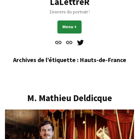
LaLettreR
L'envers du portrait !
Menu
+
déplié
réduit
Contact
À
Mes
propos
Gazouillis
Archives de l’étiquette :
Hauts-de-France
M. Mathieu Deldicque