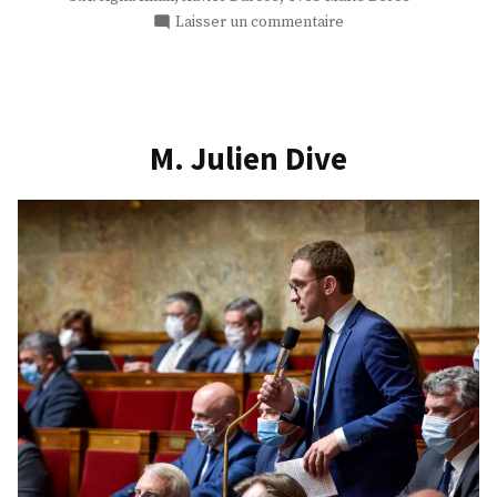
sur
Laisser un commentaire
M.
Mathieu
Deldicque
M. Julien Dive