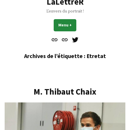
LaLettreR
L'envers du portrait !
Menu
+
déplié
réduit
Contact
À
Mes
propos
Gazouillis
Archives de l’étiquette :
Etretat
M. Thibaut Chaix