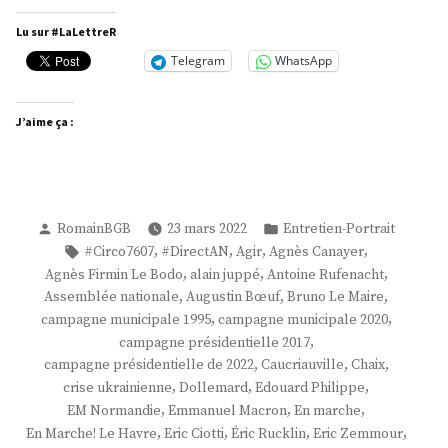
Thibaut
Chaix »
Lu sur #LaLettreR
Telegram
WhatsApp
J’aime ça :
Publié
Publié
RomainBGB
23 mars 2022
Entretien-Portrait
par
dans
Étiquettes :
,
,
,
,
#Circo7607
#DirectAN
Agir
Agnès Canayer
,
,
,
Agnès Firmin Le Bodo
alain juppé
Antoine Rufenacht
,
,
,
Assemblée nationale
Augustin Bœuf
Bruno Le Maire
,
,
campagne municipale 1995
campagne municipale 2020
,
campagne présidentielle 2017
,
,
,
campagne présidentielle de 2022
Caucriauville
Chaix
,
,
,
crise ukrainienne
Dollemard
Edouard Philippe
,
,
,
EM Normandie
Emmanuel Macron
En marche
,
,
,
,
En Marche! Le Havre
Eric Ciotti
Éric Rucklin
Eric Zemmour