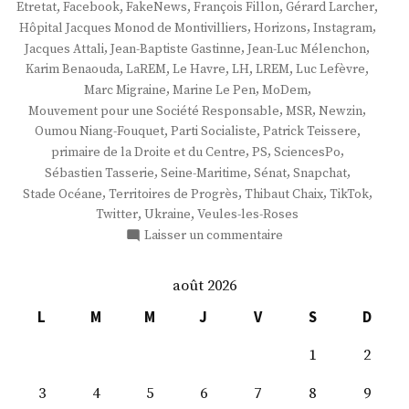
,
,
,
,
,
Etretat
Facebook
FakeNews
François Fillon
Gérard Larcher
,
,
,
Hôpital Jacques Monod de Montivilliers
Horizons
Instagram
,
,
,
Jacques Attali
Jean-Baptiste Gastinne
Jean-Luc Mélenchon
,
,
,
,
,
,
Karim Benaouda
LaREM
Le Havre
LH
LREM
Luc Lefèvre
,
,
,
Marc Migraine
Marine Le Pen
MoDem
,
,
,
Mouvement pour une Société Responsable
MSR
Newzin
,
,
,
Oumou Niang-Fouquet
Parti Socialiste
Patrick Teissere
,
,
,
primaire de la Droite et du Centre
PS
SciencesPo
,
,
,
,
Sébastien Tasserie
Seine-Maritime
Sénat
Snapchat
,
,
,
,
Stade Océane
Territoires de Progrès
Thibaut Chaix
TikTok
,
,
Twitter
Ukraine
Veules-les-Roses
sur
Laisser un commentaire
M.
Thibaut
août 2026
Chaix
L
M
M
J
V
S
D
1
2
3
4
5
6
7
8
9