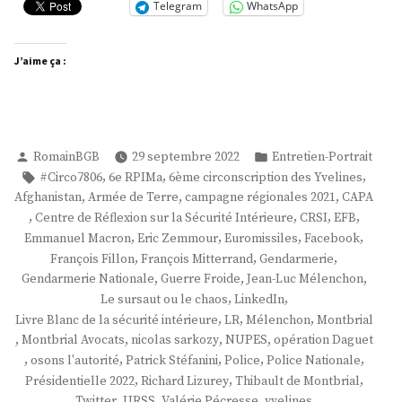
Telegram
WhatsApp
J’aime ça :
Publié
Publié
RomainBGB
29 septembre 2022
Entretien-Portrait
par
dans
Étiquettes :
,
,
,
#Circo7806
6e RPIMa
6ème circonscription des Yvelines
,
,
,
Afghanistan
Armée de Terre
campagne régionales 2021
CAPA
,
,
,
,
Centre de Réflexion sur la Sécurité Intérieure
CRSI
EFB
,
,
,
,
Emmanuel Macron
Eric Zemmour
Euromissiles
Facebook
,
,
,
François Fillon
François Mitterrand
Gendarmerie
,
,
,
Gendarmerie Nationale
Guerre Froide
Jean-Luc Mélenchon
,
,
Le sursaut ou le chaos
LinkedIn
,
,
,
Livre Blanc de la sécurité intérieure
LR
Mélenchon
Montbrial
,
,
,
,
Montbrial Avocats
nicolas sarkozy
NUPES
opération Daguet
,
,
,
,
,
osons l'autorité
Patrick Stéfanini
Police
Police Nationale
,
,
,
Présidentielle 2022
Richard Lizurey
Thibault de Montbrial
,
,
,
Twitter
URSS
Valérie Pécresse
yvelines