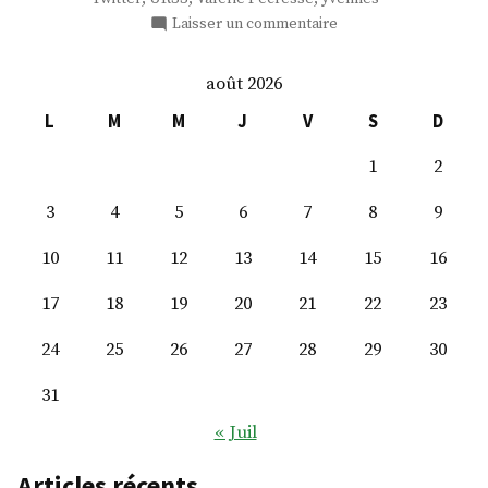
sur
Laisser un commentaire
Me
Thibault
août 2026
de
Montbrial
L
M
M
J
V
S
D
1
2
3
4
5
6
7
8
9
10
11
12
13
14
15
16
17
18
19
20
21
22
23
24
25
26
27
28
29
30
31
« Juil
Articles récents