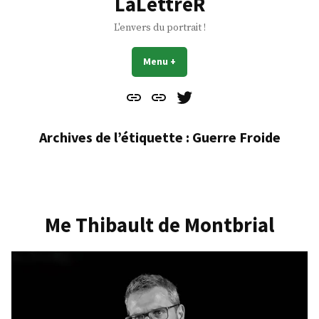
LaLettreR
L'envers du portrait !
Menu
+
déplié
réduit
Contact
À
Mes
propos
Gazouillis
Archives de l’étiquette :
Guerre Froide
Me Thibault de Montbrial