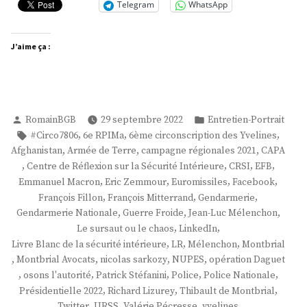
Telegram
WhatsApp
J’aime ça :
Publié
Publié
RomainBGB
29 septembre 2022
Entretien-Portrait
par
dans
Étiquettes :
,
,
,
#Circo7806
6e RPIMa
6ème circonscription des Yvelines
,
,
,
Afghanistan
Armée de Terre
campagne régionales 2021
CAPA
,
,
,
,
Centre de Réflexion sur la Sécurité Intérieure
CRSI
EFB
,
,
,
,
Emmanuel Macron
Eric Zemmour
Euromissiles
Facebook
,
,
,
François Fillon
François Mitterrand
Gendarmerie
,
,
,
Gendarmerie Nationale
Guerre Froide
Jean-Luc Mélenchon
,
,
Le sursaut ou le chaos
LinkedIn
,
,
,
Livre Blanc de la sécurité intérieure
LR
Mélenchon
Montbrial
,
,
,
,
Montbrial Avocats
nicolas sarkozy
NUPES
opération Daguet
,
,
,
,
,
osons l'autorité
Patrick Stéfanini
Police
Police Nationale
,
,
,
Présidentielle 2022
Richard Lizurey
Thibault de Montbrial
,
,
,
Twitter
URSS
Valérie Pécresse
yvelines