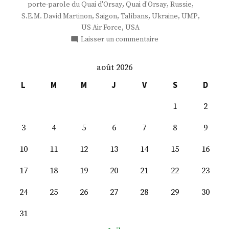
,
,
,
porte-parole du Quai d'Orsay
Quai d'Orsay
Russie
,
,
,
,
,
S.E.M. David Martinon
Saigon
Talibans
Ukraine
UMP
,
US Air Force
USA
sur
Laisser un commentaire
S.
E.
août 2026
M.
David
L
M
M
J
V
S
D
Martinon
1
2
3
4
5
6
7
8
9
10
11
12
13
14
15
16
17
18
19
20
21
22
23
24
25
26
27
28
29
30
31