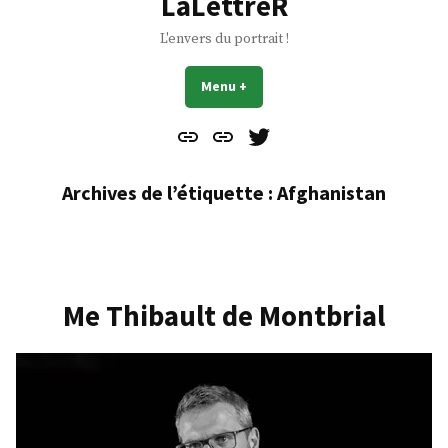
LaLettreR
L'envers du portrait !
Menu
+
déplié
réduit
Contact
À
Mes
propos
Gazouillis
Archives de l’étiquette :
Afghanistan
Me Thibault de Montbrial