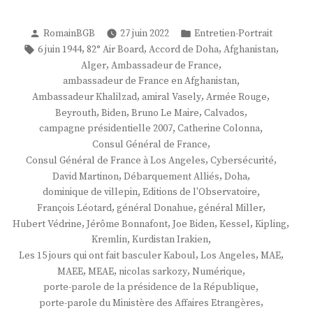
Publié
Publié
RomainBGB
27 juin 2022
Entretien-Portrait
par
dans
Étiquettes :
,
,
,
,
6 juin 1944
82° Air Board
Accord de Doha
Afghanistan
,
,
Alger
Ambassadeur de France
,
ambassadeur de France en Afghanistan
,
,
,
Ambassadeur Khalilzad
amiral Vasely
Armée Rouge
,
,
,
,
Beyrouth
Biden
Bruno Le Maire
Calvados
,
,
campagne présidentielle 2007
Catherine Colonna
,
Consul Général de France
,
,
Consul Général de France à Los Angeles
Cybersécurité
,
,
,
David Martinon
Débarquement Alliés
Doha
,
,
dominique de villepin
Editions de l'Observatoire
,
,
,
François Léotard
général Donahue
général Miller
,
,
,
,
,
Hubert Védrine
Jérôme Bonnafont
Joe Biden
Kessel
Kipling
,
,
Kremlin
Kurdistan Irakien
,
,
,
Les 15 jours qui ont fait basculer Kaboul
Los Angeles
MAE
,
,
,
,
MAEE
MEAE
nicolas sarkozy
Numérique
,
porte-parole de la présidence de la République
,
porte-parole du Ministère des Affaires Etrangères