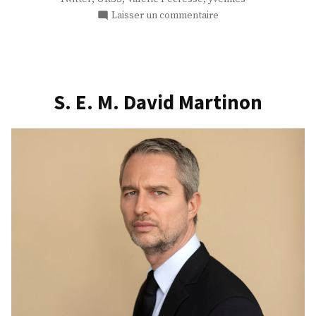
sur
Laisser un commentaire
Me
Thibault
de
Montbrial
S. E. M. David Martinon