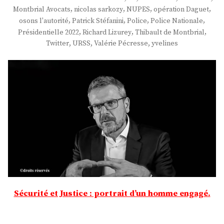
,
,
,
,
Montbrial Avocats
nicolas sarkozy
NUPES
opération Daguet
,
,
,
,
osons l'autorité
Patrick Stéfanini
Police
Police Nationale
,
,
,
Présidentielle 2022
Richard Lizurey
Thibault de Montbrial
,
,
,
Twitter
URSS
Valérie Pécresse
yvelines
Sécurité et Justice : portrait d’un homme engagé.