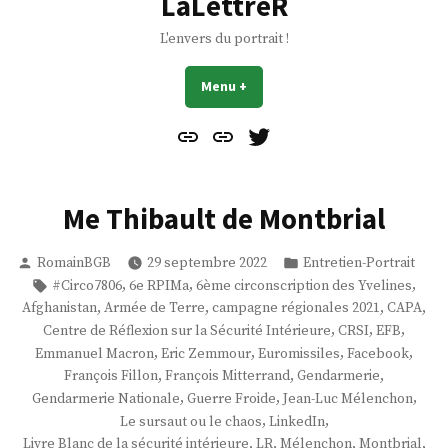
LaLettreR
L'envers du portrait !
Menu
+
déplié
réduit
Contact
À
Mes
propos
Gazouillis
Me Thibault de Montbrial
Publié
Publié
RomainBGB
29 septembre 2022
Entretien-Portrait
par
dans
Étiquettes :
,
,
,
#Circo7806
6e RPIMa
6ème circonscription des Yvelines
,
,
,
,
Afghanistan
Armée de Terre
campagne régionales 2021
CAPA
,
,
,
Centre de Réflexion sur la Sécurité Intérieure
CRSI
EFB
,
,
,
,
Emmanuel Macron
Eric Zemmour
Euromissiles
Facebook
,
,
,
François Fillon
François Mitterrand
Gendarmerie
,
,
,
Gendarmerie Nationale
Guerre Froide
Jean-Luc Mélenchon
,
,
Le sursaut ou le chaos
LinkedIn
,
,
,
,
Livre Blanc de la sécurité intérieure
LR
Mélenchon
Montbrial