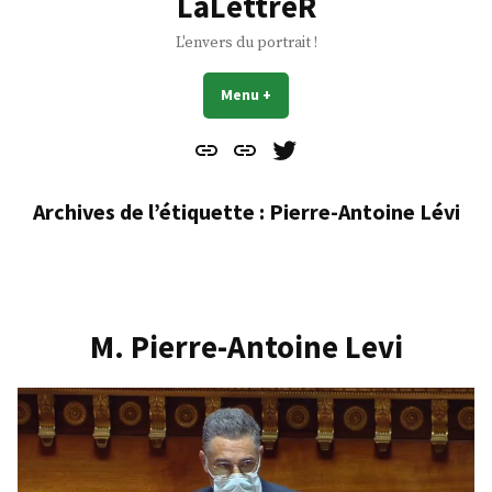
LaLettreR
L'envers du portrait !
Menu
+
déplié
réduit
Contact
À
Mes
propos
Gazouillis
Archives de l’étiquette :
Pierre-Antoine Lévi
M. Pierre-Antoine Levi