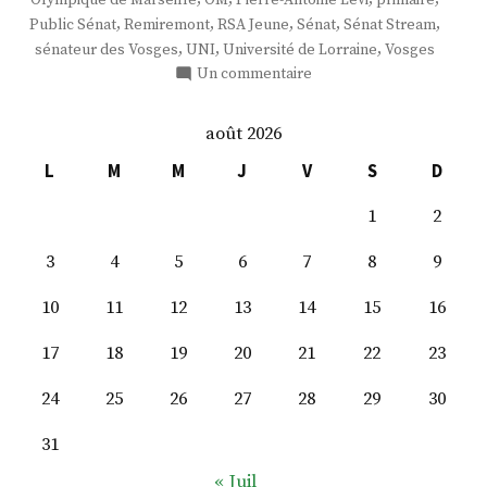
Olympique de Marseille
OM
Pierre-Antoine Lévi
primaire
,
,
,
,
,
Public Sénat
Remiremont
RSA Jeune
Sénat
Sénat Stream
,
,
,
sénateur des Vosges
UNI
Université de Lorraine
Vosges
sur
Un commentaire
M.
Jean
août 2026
Hingray
L
M
M
J
V
S
D
1
2
3
4
5
6
7
8
9
10
11
12
13
14
15
16
17
18
19
20
21
22
23
24
25
26
27
28
29
30
31
« Juil