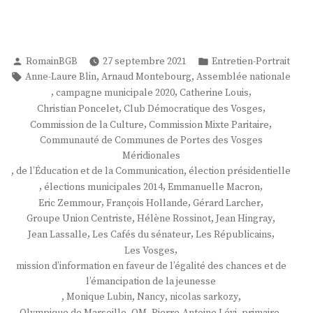
Publié
Publié
RomainBGB
27 septembre 2021
Entretien-Portrait
par
dans
Étiquettes :
,
,
Anne-Laure Blin
Arnaud Montebourg
Assemblée nationale
,
,
,
campagne municipale 2020
Catherine Louis
,
,
Christian Poncelet
Club Démocratique des Vosges
,
,
Commission de la Culture
Commission Mixte Paritaire
Communauté de Communes de Portes des Vosges
Méridionales
,
,
de l’Éducation et de la Communication
élection présidentielle
,
,
,
élections municipales 2014
Emmanuelle Macron
,
,
,
Eric Zemmour
François Hollande
Gérard Larcher
,
,
,
Groupe Union Centriste
Hélène Rossinot
Jean Hingray
,
,
,
Jean Lassalle
Les Cafés du sénateur
Les Républicains
,
Les Vosges
mission d’information en faveur de l’égalité des chances et de
l’émancipation de la jeunesse
,
,
,
,
Monique Lubin
Nancy
nicolas sarkozy
,
,
,
,