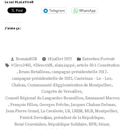
Pierre
Lu sur #LaLettreR
Grand »
Telegram
WhatsApp
J’aime ça :
Publié
Publié
RomainBGB
18 juillet 2022
Entretien-Portrait
par
dans
Étiquettes :
,
,
,
#Circo3403
#DirectAN
alain juppé
article 50-1 Constitution
,
,
,
Bruno Retailleau
campagne présidentielle 2017
,
,
campagne présidentielle de 2022
Castelnau – Le – Lez
,
,
Chaban
Communauté d’Agglomération de Montpellier.
,
Congrès de Versailles
,
Conseil Régional du Languedoc-Roussillon
Emmanuel Macron
,
,
,
,
François Fillon
Georges Frêche
Jacques Chaban-Delmas
,
,
,
,
,
,
Jean-Pierre Grand
La Cavalerie
LR
LREM
MLR
Montpellier
,
,
Patrick Devedjian
président de la République
,
,
,
,
René Couveinhes
République Solidaire
RPR
Sénat