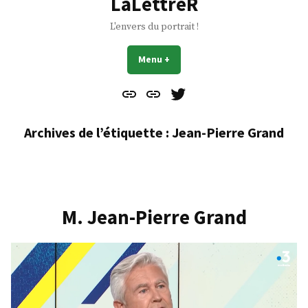
LaLettreR
L'envers du portrait !
Menu
+
déplié
réduit
Contact
À
Mes
propos
Gazouillis
Archives de l’étiquette :
Jean-Pierre Grand
M. Jean-Pierre Grand