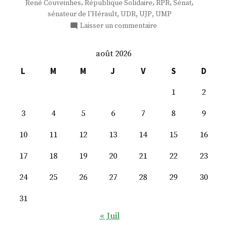
,
,
,
,
René Couveinhes
République Solidaire
RPR
Sénat
,
,
,
sénateur de l'Hérault
UDR
UJP
UMP
sur
Laisser un commentaire
M.
Jean-
août 2026
Pierre
Grand
L
M
M
J
V
S
D
1
2
3
4
5
6
7
8
9
10
11
12
13
14
15
16
17
18
19
20
21
22
23
24
25
26
27
28
29
30
31
« Juil