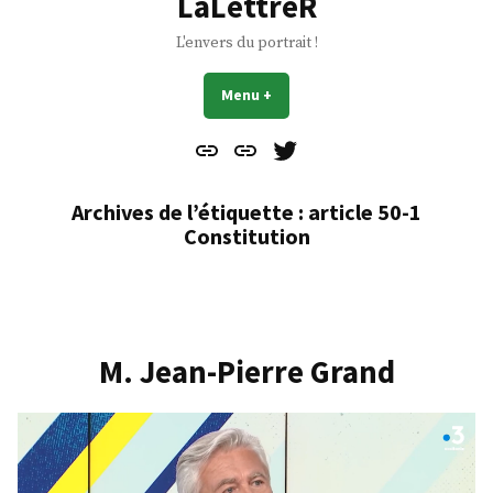
LaLettreR
L'envers du portrait !
Menu
+
déplié
réduit
Contact
À
Mes
propos
Gazouillis
Archives de l’étiquette :
article 50-1
Constitution
M. Jean-Pierre Grand