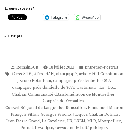
Pierre
Lu sur #LaLettreR
Grand »
Telegram
WhatsApp
J’aime ça :
Publié
Publié
RomainBGB
18 juillet 2022
Entretien-Portrait
par
dans
Étiquettes :
,
,
,
#Circo3403
#DirectAN
alain juppé
article 50-1 Constitution
,
,
,
Bruno Retailleau
campagne présidentielle 2017
,
,
campagne présidentielle de 2022
Castelnau – Le – Lez
,
,
Chaban
Communauté d’Agglomération de Montpellier.
,
Congrès de Versailles
,
Conseil Régional du Languedoc-Roussillon
Emmanuel Macron
,
,
,
,
François Fillon
Georges Frêche
Jacques Chaban-Delmas
,
,
,
,
,
,
Jean-Pierre Grand
La Cavalerie
LR
LREM
MLR
Montpellier
,
,
Patrick Devedjian
président de la République