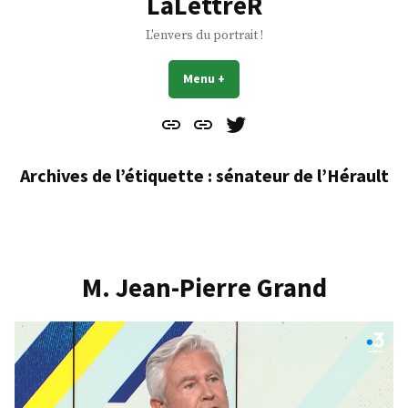
LaLettreR
L'envers du portrait !
Menu
+
déplié
réduit
Contact
À
Mes
propos
Gazouillis
Archives de l’étiquette :
sénateur de l’Hérault
M. Jean-Pierre Grand