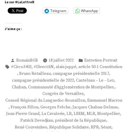
Pierre
Lu sur #LaLettreR
Grand »
Telegram
WhatsApp
J’aime ça :
Publié
Publié
RomainBGB
18 juillet 2022
Entretien-Portrait
par
dans
Étiquettes :
,
,
,
#Circo3403
#DirectAN
alain juppé
article 50-1 Constitution
,
,
,
Bruno Retailleau
campagne présidentielle 2017
,
,
campagne présidentielle de 2022
Castelnau – Le – Lez
,
,
Chaban
Communauté d’Agglomération de Montpellier.
,
Congrès de Versailles
,
Conseil Régional du Languedoc-Roussillon
Emmanuel Macron
,
,
,
,
François Fillon
Georges Frêche
Jacques Chaban-Delmas
,
,
,
,
,
,
Jean-Pierre Grand
La Cavalerie
LR
LREM
MLR
Montpellier
,
,
Patrick Devedjian
président de la République
,
,
,
,
René Couveinhes
République Solidaire
RPR
Sénat