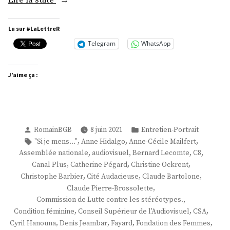
Lire la suite
Sylvie
Pierre-
Lu sur #LaLettreR
Brossolette »
Telegram
WhatsApp
J’aime ça :
Publié
Publié
RomainBGB
8 juin 2021
Entretien-Portrait
par
dans
Étiquettes :
,
,
,
"Si je mens..."
Anne Hidalgo
Anne-Cécile Mailfert
,
,
,
,
Assemblée nationale
audiovisuel
Bernard Lecomte
C8
,
,
,
Canal Plus
Catherine Pégard
Christine Ockrent
,
,
,
Christophe Barbier
Cité Audacieuse
Claude Bartolone
,
Claude Pierre-Brossolette
,
Commission de Lutte contre les stéréotypes.
,
,
,
Condition féminine
Conseil Supérieur de l'Audiovisuel
CSA
,
,
,
,
Cyril Hanouna
Denis Jeambar
Fayard
Fondation des Femmes