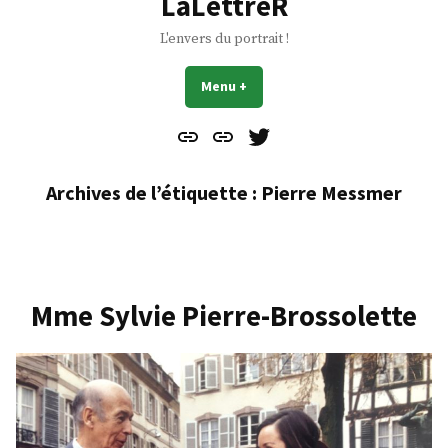
LaLettreR
L'envers du portrait !
Menu
+
déplié
réduit
Contact
À
Mes
propos
Gazouillis
Archives de l’étiquette :
Pierre Messmer
Mme Sylvie Pierre-Brossolette