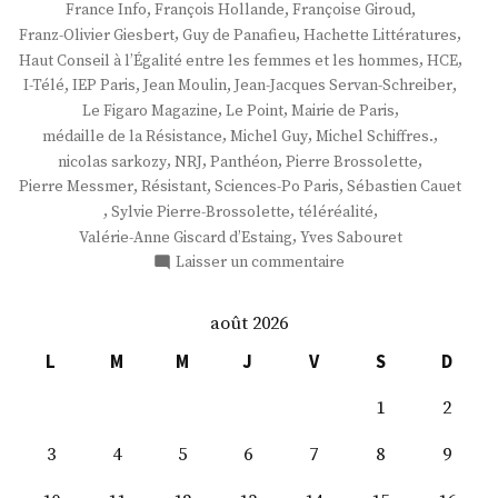
,
,
,
France Info
François Hollande
Françoise Giroud
,
,
,
Franz-Olivier Giesbert
Guy de Panafieu
Hachette Littératures
,
,
Haut Conseil à l’Égalité entre les femmes et les hommes
HCE
,
,
,
,
I-Télé
IEP Paris
Jean Moulin
Jean-Jacques Servan-Schreiber
,
,
,
Le Figaro Magazine
Le Point
Mairie de Paris
,
,
,
médaille de la Résistance
Michel Guy
Michel Schiffres.
,
,
,
,
nicolas sarkozy
NRJ
Panthéon
Pierre Brossolette
,
,
,
Pierre Messmer
Résistant
Sciences-Po Paris
Sébastien Cauet
,
,
,
Sylvie Pierre-Brossolette
téléréalité
,
Valérie-Anne Giscard d’Estaing
Yves Sabouret
sur
Laisser un commentaire
Mme
Sylvie
août 2026
Pierre-
Brossolette
L
M
M
J
V
S
D
1
2
3
4
5
6
7
8
9