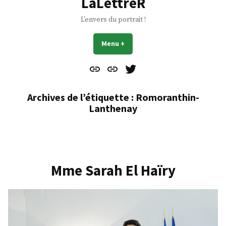
LaLettreR
L'envers du portrait !
Menu
+
déplié
réduit
Contact
À
Mes
propos
Gazouillis
Archives de l’étiquette :
Romoranthin-
Lanthenay
Mme Sarah El Haïry