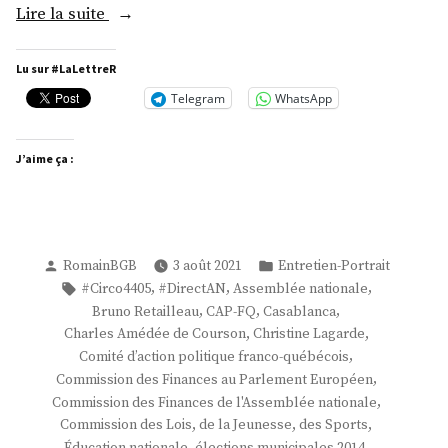
« Mme
Lire la suite
Sarah
El
Lu sur #LaLettreR
Haïry »
Telegram
WhatsApp
J’aime ça :
Publié
Publié
RomainBGB
3 août 2021
Entretien-Portrait
par
dans
Étiquettes :
,
,
,
#Circo4405
#DirectAN
Assemblée nationale
,
,
,
Bruno Retailleau
CAP-FQ
Casablanca
,
,
Charles Amédée de Courson
Christine Lagarde
,
Comité d’action politique franco-québécois
,
Commission des Finances au Parlement Européen
,
Commission des Finances de l'Assemblée nationale
,
,
,
Commission des Lois
de la Jeunesse
des Sports
,
,
Éducation nationale
élections municipales 2014