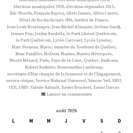
,
,
élections municipales 2020
élections régionales 2015
,
,
,
,
Éric Woerth
François Bayrou
Gilets Jaunes
Gilles Carrez
,
,
,
Hôtel de Rochechouart
INA
Institut de France
,
,
,
Jean-Louis Bourlanges
Jean-Michel Blanquer
Jérôme Guedj
,
,
,
Jeunes Pop
Jordan Bardella
le Parti Libéral Québécois
,
,
,
le Parti Québécois
Lycée Carcouet
Lycée Lyautey
,
,
,
Marc Fesneau
Maroc
ministre du Tourisme du Québec
,
,
,
,
Mme Pataillot
MoDem
Nantes
Nantes Métropole
,
,
,
,
,
Nicole Ménard
Paris
Pays-de-la-Loire
Québec
Radicaux
,
,
Robert Badinter
Romoranthin-Lanthenay
,
secrétaire d’État chargée de la Jeunesse et de l’Engagement
,
,
,
,
service civique
Service National Universel
Simone Veil
SNU
,
,
,
,
UDI
UMP
Valérie Rabault
Xavier Bruckert
Xavier Darcos
sur
Laisser un commentaire
Mme
Sarah
août 2026
El
Haïry
L
M
M
J
V
S
D