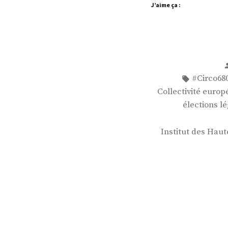
J’aime ça :
Étiquettes
#Circo68
Collectivité europ
élections lé
Institut des Hau