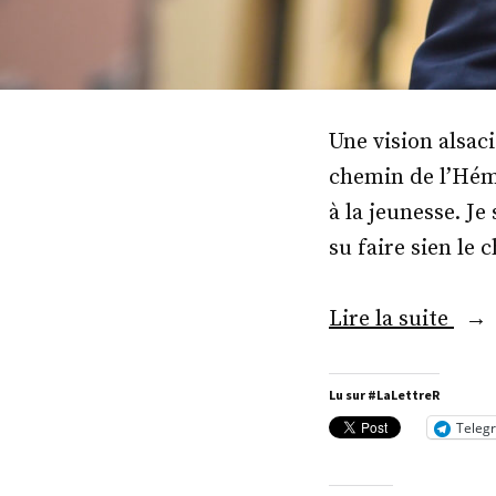
Une vision alsac
chemin de l’Hémi
à la jeunesse. J
su faire sien le 
« M
Lire la suite
Rap
Sche
Lu sur #LaLettreR
Teleg