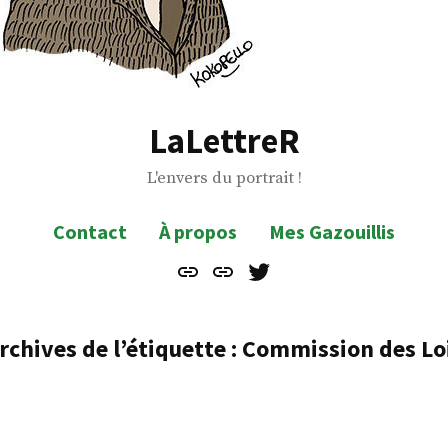
LaLettreR
L'envers du portrait !
Contact
À propos
Mes Gazouillis
Contact
À
Mes
propos
Gazouillis
rchives de l’étiquette :
Commission des Lo