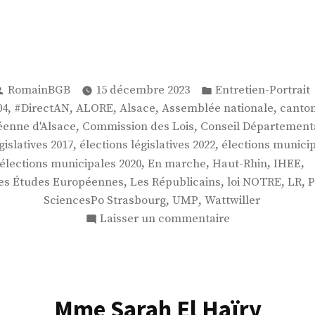
Publié
Publié
RomainBGB
15 décembre 2023
Entretien-Portrait
par
dans
 :
,
,
,
,
,
04
#DirectAN
ALORE
Alsace
Assemblée nationale
canton
,
,
éenne d'Alsace
Commission des Lois
Conseil Département
,
,
gislatives 2017
élections législatives 2022
élections municip
,
,
,
,
élections municipales 2020
En marche
Haut-Rhin
IHEE
,
,
,
,
tes Études Européennes
Les Républicains
loi NOTRE
LR
P
,
,
SciencesPo Strasbourg
UMP
Wattwiller
sur
Laisser un commentaire
M.
Raphaël
Schellenberger
Mme Sarah El Haïry