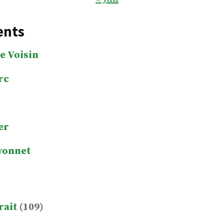
ents
e Voisin
rc
er
yonnet
rait
(109)