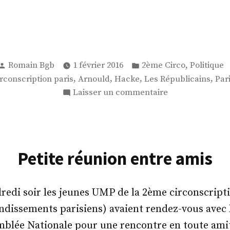
Publié
Publié
,
Romain Bgb
1 février 2016
2ème Circo
Politique
par
dans
es :
,
,
,
,
rconscription paris
Arnould
Hacke
Les Républicains
Par
sur
Laisser un commentaire
Elections
internes
(enfin…?!)
Petite réunion entre amis
redi soir les jeunes UMP de la 2ème circonscripti
ondissements parisiens) avaient rendez-vous avec
mblée Nationale pour une rencontre en toute amit