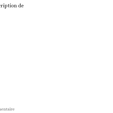
cription de
sur
entaire