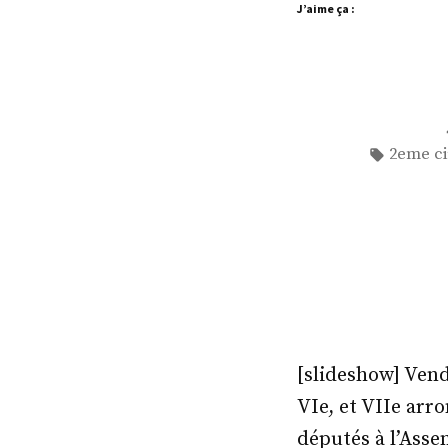
J’aime ça :
Étiquett
2eme ci
[slideshow] Vend
VIe, et VIIe arr
députés à l’Asse