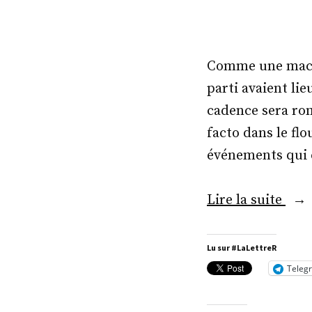
Comme une machi
parti avaient li
cadence sera rom
facto dans le fl
événements qui 
« El
Lire la suite
inte
(enf
Lu sur #LaLettreR
Teleg