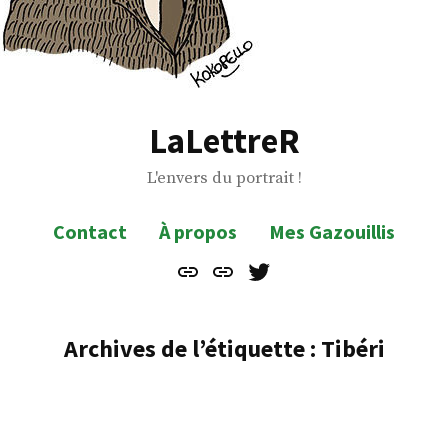
LaLettreR
L'envers du portrait !
Contact
À propos
Mes Gazouillis
Contact
À
Mes
propos
Gazouillis
Archives de l’étiquette :
Tibéri