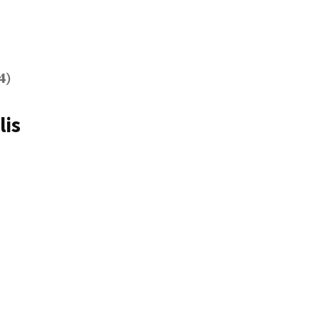
4)
lis