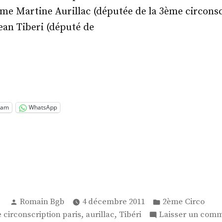
Mme Martine Aurillac (députée de la 3ème circons
Jean Tiberi (député de
tite
nion
re
 »
ram
WhatsApp
Publié
Publié
Romain Bgb
4 décembre 2011
2ème Circo
par
dans
ettes :
,
,
 circonscription paris
aurillac
Tibéri
Laisser un comm