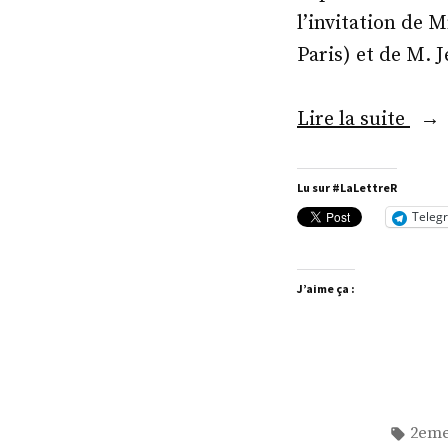
l’invitation de 
Paris) et de M. 
« Pe
Lire la suite
réu
ent
Lu sur #LaLettreR
amis
Teleg
J’aime ça :
Étiqu
2eme