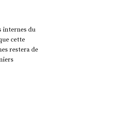
 internes du
que cette
nes restera de
miers