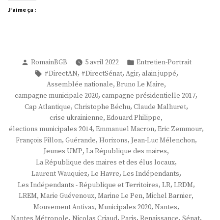
J’aime ça :
Publié
Publié
RomainBGB
5 avril 2022
Entretien-Portrait
par
dans
Étiquettes :
,
,
,
,
#DirectAN
#DirectSénat
Agir
alain juppé
,
,
Assemblée nationale
Bruno Le Maire
,
,
campagne municipale 2020
campagne présidentielle 2017
,
,
,
Cap Atlantique
Christophe Béchu
Claude Malhuret
,
,
crise ukrainienne
Edouard Philippe
,
,
,
élections municipales 2014
Emmanuel Macron
Eric Zemmour
,
,
,
,
François Fillon
Guérande
Horizons
Jean-Luc Mélenchon
,
,
Jeunes UMP
La République des maires
,
La République des maires et des élus locaux
,
,
,
Laurent Wauquiez
Le Havre
Les Indépendants
,
,
,
Les Indépendants - République et Territoires
LR
LRDM
,
,
,
,
LREM
Marie Guévenoux
Marine Le Pen
Michel Barnier
,
,
,
Mouvement Antivax
Municipales 2020
Nantes
,
,
,
,
,
Nantes Métropole
Nicolas Criaud
Paris
Renaissance
Sénat