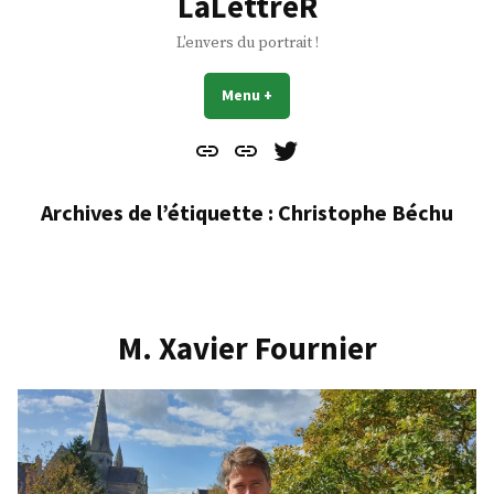
LaLettreR
L'envers du portrait !
Menu
+
déplié
réduit
Contact
À
Mes
propos
Gazouillis
Archives de l’étiquette :
Christophe Béchu
M. Xavier Fournier