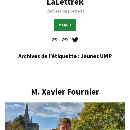
LaLettreR
L'envers du portrait !
Menu
+
déplié
réduit
Contact
À
Mes
propos
Gazouillis
Archives de l’étiquette :
Jeunes UMP
M. Xavier Fournier