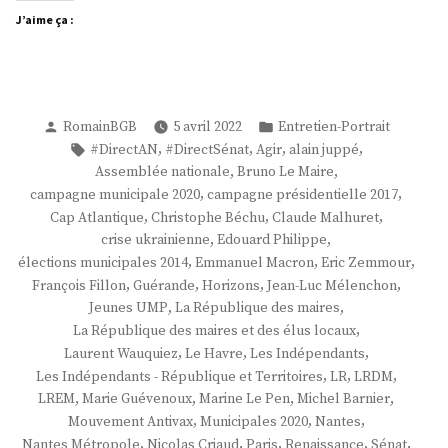
J’aime ça :
Publié
Publié
RomainBGB
5 avril 2022
Entretien-Portrait
par
dans
Étiquettes :
,
,
,
,
#DirectAN
#DirectSénat
Agir
alain juppé
,
,
Assemblée nationale
Bruno Le Maire
,
,
campagne municipale 2020
campagne présidentielle 2017
,
,
,
Cap Atlantique
Christophe Béchu
Claude Malhuret
,
,
crise ukrainienne
Edouard Philippe
,
,
,
élections municipales 2014
Emmanuel Macron
Eric Zemmour
,
,
,
,
François Fillon
Guérande
Horizons
Jean-Luc Mélenchon
,
,
Jeunes UMP
La République des maires
,
La République des maires et des élus locaux
,
,
,
Laurent Wauquiez
Le Havre
Les Indépendants
,
,
,
Les Indépendants - République et Territoires
LR
LRDM
,
,
,
,
LREM
Marie Guévenoux
Marine Le Pen
Michel Barnier
,
,
,
Mouvement Antivax
Municipales 2020
Nantes
,
,
,
,
,
Nantes Métropole
Nicolas Criaud
Paris
Renaissance
Sénat