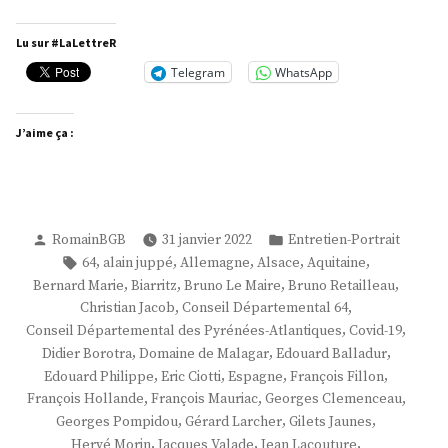
Max
Brisson »
Lu sur #LaLettreR
Telegram
WhatsApp
J’aime ça :
Publié
Publié
RomainBGB
31 janvier 2022
Entretien-Portrait
par
dans
Étiquettes :
,
,
,
,
,
64
alain juppé
Allemagne
Alsace
Aquitaine
,
,
,
,
Bernard Marie
Biarritz
Bruno Le Maire
Bruno Retailleau
,
,
Christian Jacob
Conseil Départemental 64
,
,
Conseil Départemental des Pyrénées-Atlantiques
Covid-19
,
,
,
Didier Borotra
Domaine de Malagar
Edouard Balladur
,
,
,
,
Edouard Philippe
Eric Ciotti
Espagne
François Fillon
,
,
,
François Hollande
François Mauriac
Georges Clemenceau
,
,
,
Georges Pompidou
Gérard Larcher
Gilets Jaunes
,
,
,
Hervé Morin
Jacques Valade
Jean Lacouture