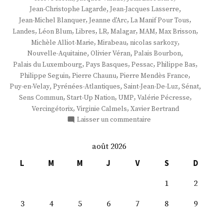
,
,
Jean-Christophe Lagarde
Jean-Jacques Lasserre
,
,
,
Jean-Michel Blanquer
Jeanne d'Arc
La Manif Pour Tous
,
,
,
,
,
,
,
Landes
Léon Blum
Libres
LR
Malagar
MAM
Max Brisson
,
,
,
Michèle Alliot-Marie
Mirabeau
nicolas sarkozy
,
,
,
Nouvelle-Aquitaine
Olivier Véran
Palais Bourbon
,
,
,
,
Palais du Luxembourg
Pays Basques
Pessac
Philippe Bas
,
,
,
Philippe Seguin
Pierre Chaunu
Pierre Mendès France
,
,
,
,
Puy-en-Velay
Pyrénées-Atlantiques
Saint-Jean-De-Luz
Sénat
,
,
,
,
Sens Commun
Start-Up Nation
UMP
Valérie Pécresse
,
,
Vercingétorix
Virginie Calmels
Xavier Bertrand
sur
Laisser un commentaire
M.
Max
août 2026
Brisson
L
M
M
J
V
S
D
1
2
3
4
5
6
7
8
9