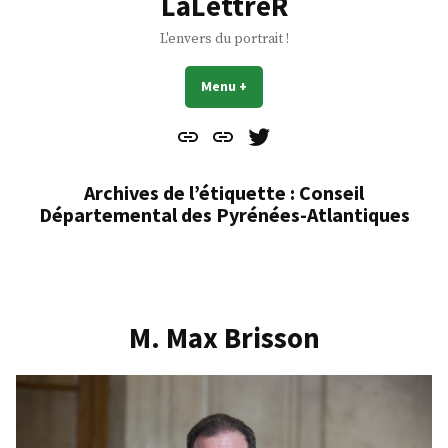
LaLettreR
L'envers du portrait !
Menu
+
déplié
réduit
Contact
À
Mes
propos
Gazouillis
Archives de l’étiquette :
Conseil
Départemental des Pyrénées-Atlantiques
M. Max Brisson